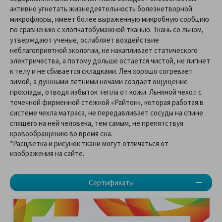
активно угнетать жизнедеятельность болезнетворной
микрофлоры, имеет более выраженную микробную сорбцию
по сравнению с хлопчатобумажной тканью. Ткань со льном,
утверждают ученые, ослабляет воздействие
неблагоприятной экологии, не накапливает статического
электричества, а потому дольше остается чистой, не липнет
к телу и не сбивается складками. Лен хорошо согревает
зимой, а душными летними ночами создает ощущение
прохлады, отводя избыток тепла от кожи. Льняной чехол с
точечной фирменной стежкой «Райтон», которая работая в
системе чехла матраса, не передавливает сосуды на спине
спящего на ней человека, тем самым, не препятствуя
кровообращению во время сна.
*Расцветка и рисунок ткани могут отличаться от
изображения на сайте.
Сертификаты