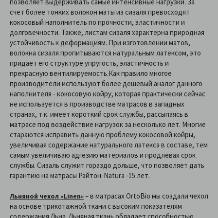
позволяет выдерживать самые интенсивные нагрузки. За
счет более тонких волокон маты из сизаля превосходят
кокосовый наполнитель по прочности, эластичности и
долговечности. Также, листам сизаля характерна природная
устойчивость к деформациям. При изготовлении матов,
волокна сизаля пропитываются натуральным латексом, это
придает его структуре упругость, эластичность и
прекрасную вентилируемость.Как правило многое
производители используют более дешевый аналог данного
наполнителя - кокосовую койру, которая практически сейчас
не используется в производстве матрасов в западных
странах, т.к. имеет короткий срок службы, рассыпаясь в
матрасе под воздействие нагрузок за несколько лет. Многие
стараются исправить данную проблему кокосовой койры,
увеличивая содержание натурального латекса в составе, тем
самым увеличиваю адгезию материалов и продлевая срок
службы. Сизаль служит гораздо дольше, что позволяет дать
гарантию на матрасы Райтон-Natura -15 лет.
– в матрасах OrtoBio мы создали чехол
Льняной чехол «Linen»
на основе трикотажной ткани с высоким показателям
содержания Льна. Льняная ткань обладает способностью