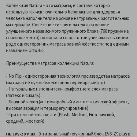
Коллекция Natura – это матрасы, в составе которых
используются исключительно безопасные для здоровья
человека наполнители на основе натуральных растительных
материалов. Сочетание сизаля и латекса на основе
улучшенного независимого пружинного блока (760 пружин на
спальное место) позволили создать три уникальных в своем
роде односторонних матраса разной жёсткости под единым
названием OrtoBio.
Преимущества матрасов коллекции Natura:
- No Flip - односторонняя технология производства матрасов
(матрасы не нужно ежесезонно переворачивать)
- Натуральные наполнители комфортного слоя матраса
(латекс и сизаль)
- Льняной чехол (антимикробный и антистатический эффект,
высокая аэрация и терморегулирование)
- Три степени жесткости (Plush, Medium, Firm - мягкий,
средний, жесткий)
- 9-ти зональный пружинный блок EVS-Z9 plus в
ПБ EVS-Z9 Plus