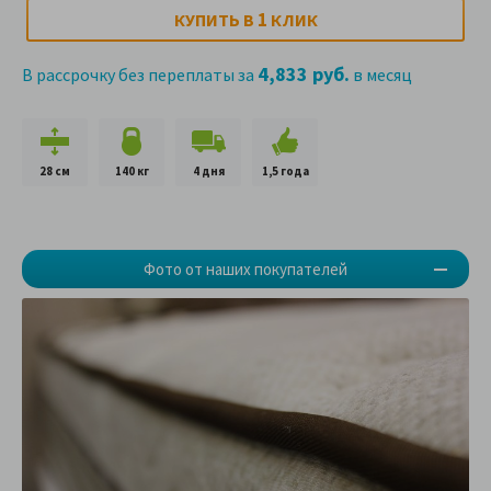
1
КУПИТЬ В
КЛИК
4,833 руб.
В рассрочку без переплаты за
в месяц
28 см
140 кг
4 дня
1,5 года
Фото от наших покупателей