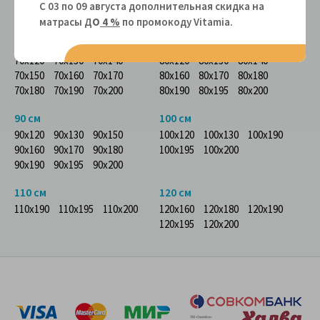
60x160
60x170
60x180
С 03 по 09 августа дополнительная скидка на
60x190
60x200
матрасы Д
О
4 %
по промокоду Vitamiа.
70 см
80 см
70x120
70x130
70x140
80x120
80x130
80x140
70x150
70x160
70x170
80x160
80x170
80x180
70x180
70x190
70x200
80x190
80x195
80x200
90 см
100 см
90x120
90x130
90x150
100x120
100x130
100x190
90x160
90x170
90x180
100x195
100x200
90x190
90x195
90x200
110 см
120 см
110x190
110x195
110x200
120x160
120x180
120x190
120x195
120x200