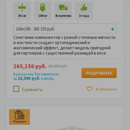
30 см
180 кг
В наличии
3 года
160x190 - 265 150 руб.
Сочетание компонентов с разной степенью мягкости
и жесткости создает ортопедический и
анатомический эффект, делает модель пригодной
для партнеров с существенной разницей в весе.
265,150 руб.
331,437 руб.
ПОДРОБНЕЕ
В рассрочку без переплаты
22,095 руб.
за
в месяц
Сравнить
В избранное
Подарок
П