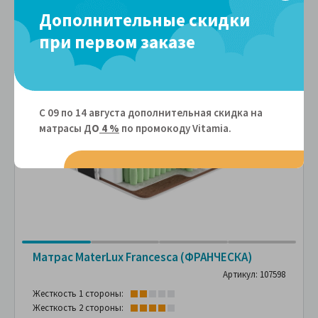
Дополнительные скидки
при первом заказе
Подарок
П
-20%
С 09 по 14 августа дополнительная скидка на
матрасы Д
О
4 %
по промокоду Vitamiа.
Матрас MaterLux Francesca (ФРАНЧЕСКА)
Артикул: 107598
Жесткость 1 стороны:
Жесткость 2 стороны: