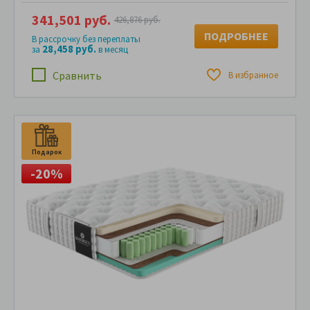
341,501 руб.
426,876 руб.
ПОДРОБНЕЕ
В рассрочку без переплаты
28,458 руб.
за
в месяц
Сравнить
В избранное
Подарок
П
-20%