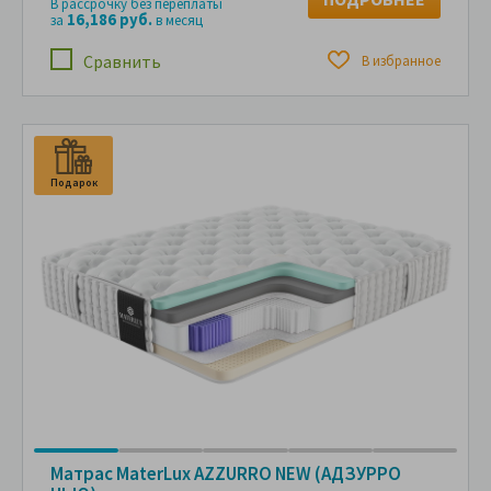
В рассрочку без переплаты
16,186 руб.
за
в месяц
Сравнить
В избранное
Подарок
П
Матрас MaterLux AZZURRO NEW (АДЗУРРО