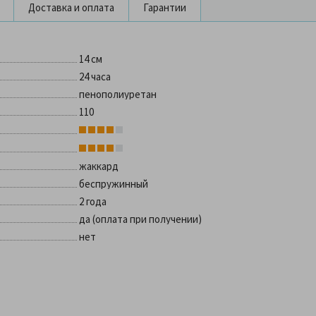
Доставка и оплата
Гарантии
14 см
24 часа
пенополиуретан
110
жаккард
беспружинный
2 года
да (оплата при получении)
нет