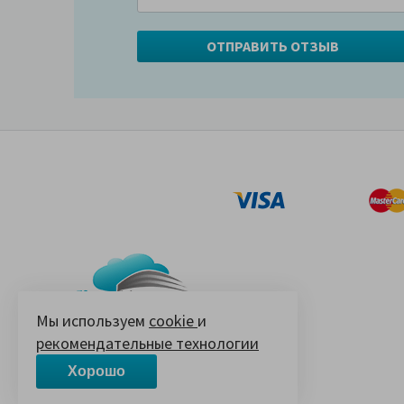
Мы используем
cookie
и
рекомендательные технологии
© 2005-2026 «Ваш матрас»
14 лет на Яндекс.Маркете
Хорошо