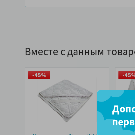
Вместе с данным това
-45%
-45
Допо
перв