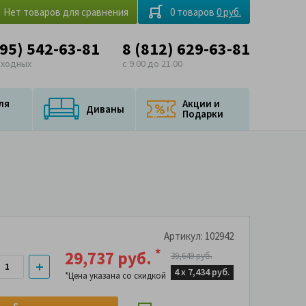
Нет товаров для сравнения
0 товаров
0 руб.
495) 542-63-81
8 (812) 629-63-81
ыходных
с 9.00 до 21.00
ля
Акции и
Диваны
Подарки
Артикул: 102942
*
29,737 руб.
39,649 руб.
4 х
7,434 руб.
*Цена указана со скидкой