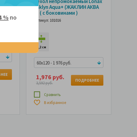
onax
Чехол непромокаемый Lonax
ВА)
Jaklyn Aqua+ (ЖАКЛИН АКВА
+) ( с боковинами )
4 %
по
Артикул: 101016
0,2 см
60x120 - 1 976 руб.
НЕЕ
1,976 руб.
ПОДРОБНЕЕ
3,592 руб.
Сравнить
В избранное