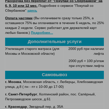
Рассрочка без переплат от "Покупай со Сбербанком" на
6, 9, 10 или 12 мес.
Подробнее о сервисе "Покупай со
Сбербанком"
здесь
Оплата частями
(Вы оплачиваете сразу только 25%, а
оставшиеся 75% вы оплачиваете в течение 6 недель, по 25%
каждые 2 недели. Сервис работает для держателей карт
любых банков.)
Подробнее...
Дополнительные услуги
Утилизация старого матраса (для
2000 руб при наличии
Москвы и Московской области)
лифта
2000 руб + 100 р/этаж
при отсутствии лифта
Самовывоз
г. Москва
, Московская область, г. Люберцы, Хлебозаводская
улица, д.8 ( пн - пт с 10-00 до 17-00)
г. Санкт-Петербург
, Колпинский район, пос. Сапёрный,
Петрозаводское шоссе, д.61
г. Краснодар
, Звездный пер, д. 35А