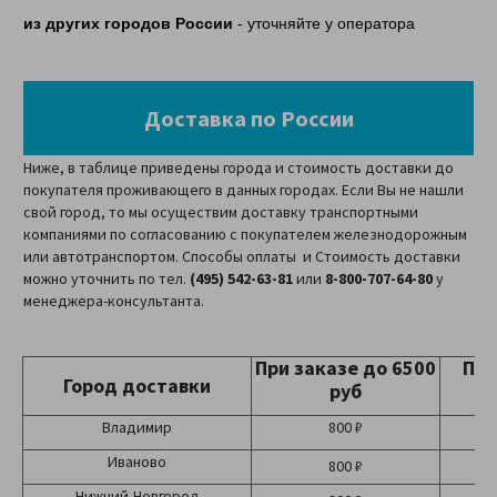
из других городов России
- уточняйте у оператора
Доставка по России
Ниже, в таблице приведены города и стоимость доставки до
покупателя проживающего в данных городах. Если Вы не нашли
свой город, то мы осуществим доставку транспортными
компаниями по согласованию с покупателем железнодорожным
или автотранспортом. Способы оплаты и Стоимость доставки
можно уточнить по тел.
(495) 542-63-81
или
8-800-707-64-80
у
менеджера-консультанта.
При заказе до 6500
При
Город доставки
руб
Владимир
800 ₽
Иваново
800 ₽
Нижний-Новгород