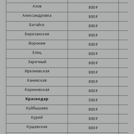
Азов
800 ₽
Александровка
800 ₽
Батайск
800 ₽
Березанская
800 ₽
Воронеж
800 ₽
Елец
800 ₽
Заречный
800 ₽
Ирклиевская
800 ₽
Каневская
800 ₽
Кореновская
800 ₽
Краснодар
500 ₽
Б
Куйбышево
800 ₽
Курей
800 ₽
Кущевская
800 ₽