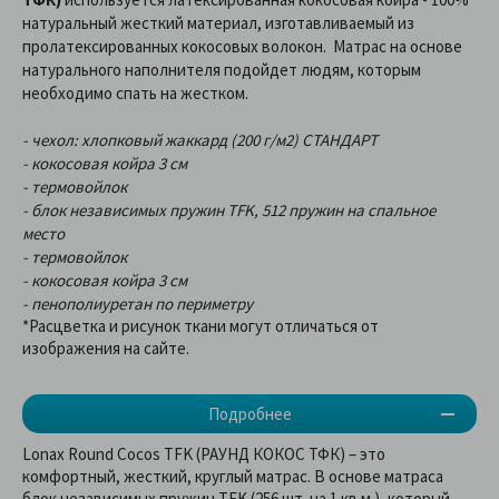
натуральный жесткий материал, изготавливаемый из
пролатексированных кокосовых волокон. Матрас на основе
натурального наполнителя подойдет людям, которым
необходимо спать на жестком.
- чехол: хлопковый жаккард (200 г/м2) СТАНДАРТ
- кокосовая койра 3 см
- термовойлок
- блок независимых пружин TFK, 512 пружин на спальное
место
- термовойлок
- кокосовая койра 3 см
- пенополиуретан по периметру
*Расцветка и рисунок ткани могут отличаться от
изображения на сайте.
Подробнее
Lonax Round Cocos TFK (РАУНД КОКОС ТФК) – это
комфортный, жесткий, круглый матрас. В основе матраса
блок независимых пружин TFK (256 шт. на 1 кв.м.), который