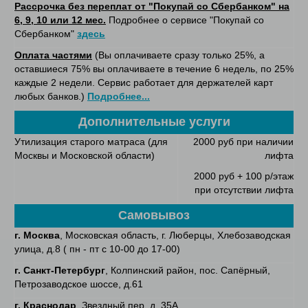
Рассрочка без переплат от "Покупай со Сбербанком" на
6, 9, 10 или 12 мес.
Подробнее о сервисе "Покупай со
Сбербанком"
здесь
Оплата частями
(Вы оплачиваете сразу только 25%, а
оставшиеся 75% вы оплачиваете в течение 6 недель, по 25%
каждые 2 недели. Сервис работает для держателей карт
любых банков.)
Подробнее...
Дополнительные услуги
Утилизация старого матраса (для
2000 руб при наличии
Москвы и Московской области)
лифта
2000 руб + 100 р/этаж
при отсутствии лифта
Самовывоз
г. Москва
, Московская область, г. Люберцы, Хлебозаводская
улица, д.8 ( пн - пт с 10-00 до 17-00)
г. Санкт-Петербург
, Колпинский район, пос. Сапёрный,
Петрозаводское шоссе, д.61
г. Краснодар
, Звездный пер, д. 35А