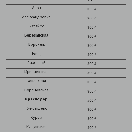
Азов
800 ₽
Александровка
800 ₽
Батайск
800 ₽
Березанская
800 ₽
Воронеж
800 ₽
Елец
800 ₽
Заречный
800 ₽
Ирклиевская
800 ₽
Каневская
800 ₽
Кореновская
800 ₽
Краснодар
500 ₽
Б
Куйбышево
800 ₽
Курей
800 ₽
Кущевская
800 ₽