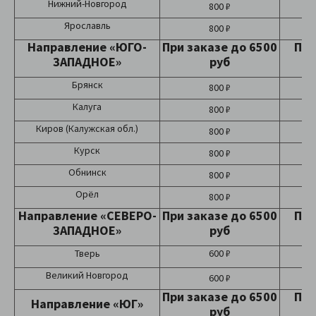
Нижний-Новгород
800 ₽
Ярославль
800 ₽
Направление «ЮГО-
При заказе до 6500
При
ЗАПАДНОЕ»
руб
Брянск
800 ₽
Калуга
800 ₽
Киров (Калужская обл.)
800 ₽
Курск
800 ₽
Обнинск
800 ₽
Орёл
800 ₽
Направление «СЕВЕРО-
При заказе до 6500
При
ЗАПАДНОЕ»
руб
Тверь
600 ₽
Великий Новгород
600 ₽
При заказе до 6500
При
Направление «ЮГ»
руб