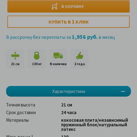
В КОРЗИНУ
1
КУПИТЬ В
КЛИК
1,956 руб.
В рассрочку без переплаты за
в месяц
21 см
130 кг
В наличии
2 года
Характеристики
Точная высота
21 см
Срок доставки
24 часа
Материалы
кокосовая плита/независимый
пружинный блок/натуральный
латекс
Макс. вес на 1
130