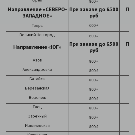
Орёл
800 ₽
Направление «СЕВЕРО-
При заказе до 6500
При
ЗАПАДНОЕ»
руб
Тверь
600 ₽
Великий Новгород
600 ₽
При заказе до 6500
При
Направление «ЮГ»
руб
Азов
800 ₽
Александровка
800 ₽
Батайск
800 ₽
Березанская
800 ₽
Воронеж
800 ₽
Елец
800 ₽
Заречный
800 ₽
Ирклиевская
800 ₽
Каневская