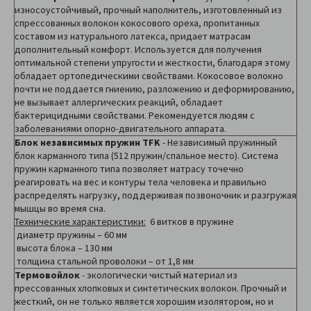
износоустойчивый, прочный наполнитель, изготовленный из
спрессованных волокон кокосового ореха, пропитанных
составом из натурального латекса, придает матрасам
дополнительный комфорт. Используется для получения
оптимальной степени упругости и жесткости, благодаря этому
обладает ортопедическими свойствами. Кокосовое волокно
почти не поддается гниению, разложению и деформированию,
не вызывает аллергических реакций, обладает
бактерицидными свойствами. Рекомендуется людям с
заболеваниями опорно-двигательного аппарата.
Блок независимых пружин TFK
- Независимый пружинный
блок карманного типа (512 пружин/спальное место). Система
пружин карманного типа позволяет матрасу точечно
реагировать на вес и контуры тела человека и правильно
распределять нагрузку, поддерживая позвоночник и разгружая
мышцы во время сна.
Технические характеристики:
6 витков в пружине
диаметр пружины – 60 мм
высота блока – 130 мм
толщина стальной проволоки – от 1,8 мм
Термовойлок
- экологически чистый материал из
прессованных хлопковых и синтетических волокон. Прочный и
жесткий, он не только является хорошим изолятором, но и