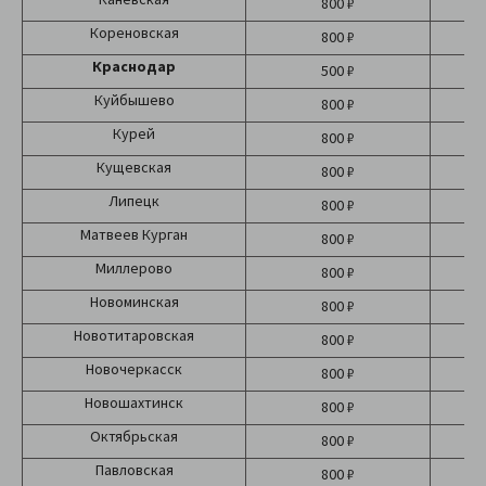
800 ₽
Кореновская
800 ₽
Краснодар
500 ₽
Б
Куйбышево
800 ₽
Курей
800 ₽
Кущевская
800 ₽
Липецк
800 ₽
Матвеев Курган
800 ₽
Миллерово
800 ₽
Новоминская
800 ₽
Новотитаровская
800 ₽
Новочеркасск
800 ₽
Новошахтинск
800 ₽
Октябрьская
800 ₽
Павловская
800 ₽