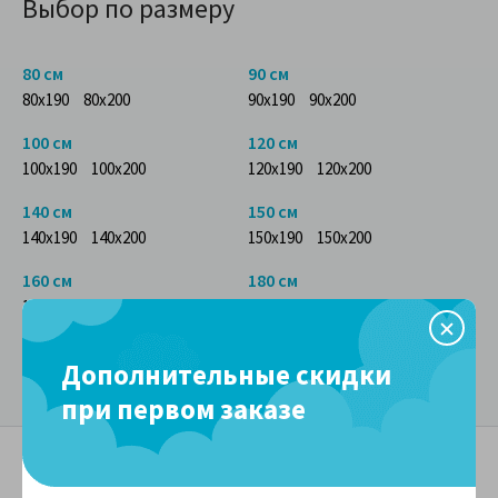
Выбор по размеру
80 см
90 см
80x190
80x200
90x190
90x200
100 см
120 см
100x190
100x200
120x190
120x200
140 см
150 см
140x190
140x200
150x190
150x200
160 см
180 см
160x190
160x200
180x190
180x200
200 см
Дополнительные скидки
200x200
при первом заказе