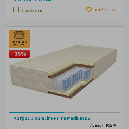
Сравнить
В избранное
Подушка в
П
подарок
п
-35%
Матрас DreamLine Prime Medium DS
Артикул: 102870