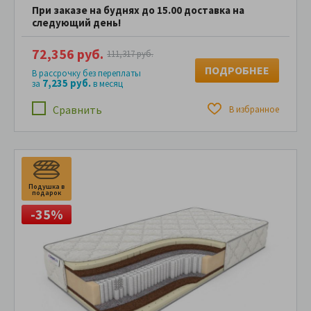
При заказе на буднях до 15.00 доставка на
следующий день!
72,356 руб.
111,317 руб.
ПОДРОБНЕЕ
В рассрочку без переплаты
7,235 руб.
за
в месяц
Сравнить
В избранное
Подушка в
П
подарок
п
-35%