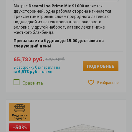
Матрас
DreamLine Prime Mix S1000
является
двухсторонней, одна рабочая сторона начинается
трехсантиметровым слоем природного латекса с
подкладкой из латексированного кокосового
волокна, у другой наборот, латекс лежит ниже
жесткого блэкбенда.
При заказе на буднях до 15.00 доставка на
следующий день!
65,782 руб.
119,604 руб.
ПОДРОБНЕЕ
В рассрочку без переплаты
6,578 руб.
за
в месяц
Сравнить
В избранное
Подушка в
П
подарок
п
-50%