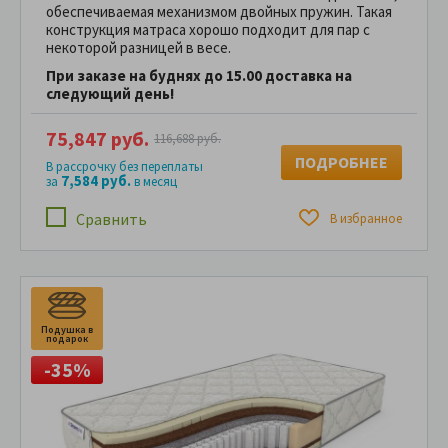
обеспечиваемая механизмом двойных пружин. Такая
конструкция матраса хорошо подходит для пар с
некоторой разницей в весе.
При заказе на буднях до 15.00 доставка на
следующий день!
75,847 руб.
116,688 руб.
ПОДРОБНЕЕ
В рассрочку без переплаты
7,584 руб.
за
в месяц
Сравнить
В избранное
Подушка в
П
подарок
п
-35%