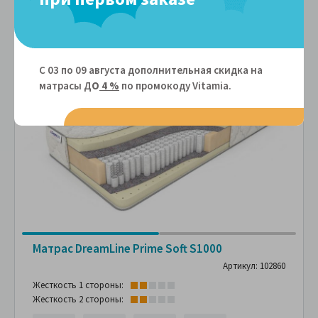
Подушка в
П
подарок
п
С 03 по 09 августа дополнительная скидка на
матрасы Д
О
4 %
по промокоду Vitamiа.
-35%
Матрас DreamLine Prime Soft S1000
Артикул: 102860
Жесткость 1 стороны:
Жесткость 2 стороны: