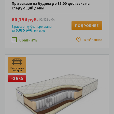
При заказе на буднях до 15.00 доставка на
следующий день!
60,354 руб.
92,852 руб.
ПОДРОБНЕЕ
В рассрочку без переплаты
6,035 руб.
за
в месяц
Сравнить
В избранное
Подушка в
П
подарок
п
-35%