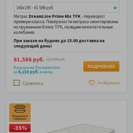
160x195 - 61 586 руб.
Матрас
DreamLine Prime Mix TFK
- переворот
премиум класса. Поверхности матраса смонтированы
на пружинном блоке TFK, гасящим нежелательные
колебания.
При заказе на буднях до 15.00 доставка на
следующий день!
61,586 руб.
111,975 руб.
ПОДРОБНЕЕ
В рассрочку без переплаты
6,158 руб.
за
в месяц
Сравнить
В избранное
Подушка в
П
подарок
п
-35%