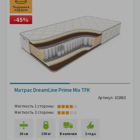
Подушка в
П
подарок
п
-45%
Матрас DreamLine Prime Mix TFK
Артикул: 102863
Жесткость 1 стороны:
Жесткость 2 стороны:
26 см
130 кг
В наличии
2 года