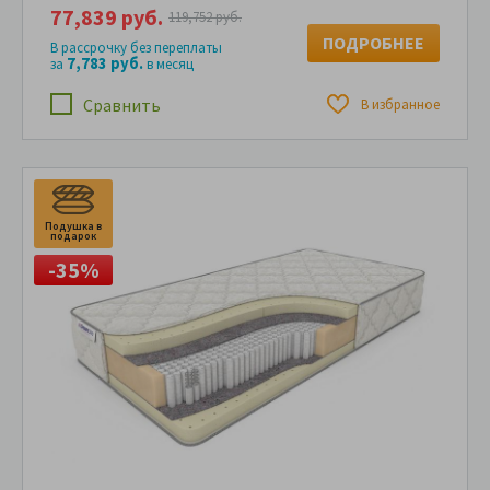
77,839 руб.
119,752 руб.
ПОДРОБНЕЕ
В рассрочку без переплаты
7,783 руб.
за
в месяц
Сравнить
В избранное
Подушка в
П
подарок
п
-35%