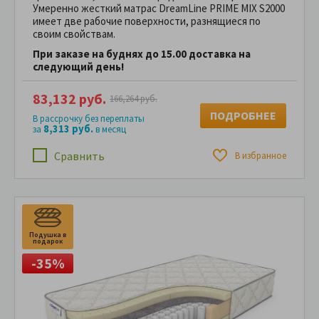
Умеренно жесткий матрас DreamLine PRIME MIX S2000
имеет две рабочие поверхности, разнящиеся по
своим свойствам.
При заказе на буднях до 15.00 доставка на
следующий день!
83,132 руб.
166,264 руб.
ПОДРОБНЕЕ
В рассрочку без переплаты
8,313 руб.
за
в месяц
Сравнить
В избранное
Подушка в
П
подарок
п
-35%