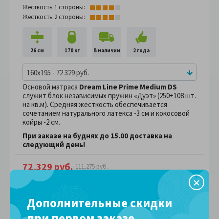
Жесткость 1 стороны:
Жесткость 2 стороны:
26 см
170 кг
В наличии
2 года
160x195 - 72 329 руб.
Основой матраса
Dream Line Prime Medium DS
служит блок независимых пружин «Дуэт» (250+108 шт.
на кв.м). Средняя жесткость обеспечивается
сочетанием натурального латекса -3 см и кокосовой
койры -2 см.
При заказе на буднях до 15.00 доставка на
следующий день!
72,329 руб.
111,275 руб.
ПОДРОБНЕЕ
В рассрочку без переплаты
7,232 руб.
за
в месяц
Дополнительные скидки
Сравнить
В избранное
при первом заказе