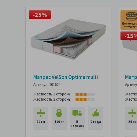
-25%
Две поду
в подар
-25
Матрас VelSon Optima multi
Матр
Артикул: 101624
Артику
Жесткость 1 стороны:
Жестк
Жесткость 2 стороны:
Жестк
21 см
110 кг
В
2 года
24 см
наличии