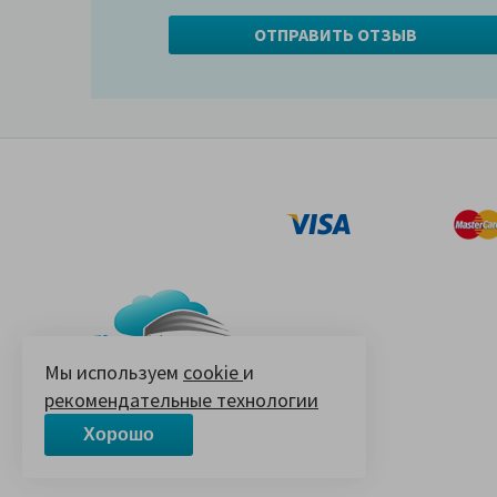
Мы используем
cookie
и
рекомендательные технологии
© 2005-2026 «Ваш матрас»
14 лет на Яндекс.Маркете
Хорошо