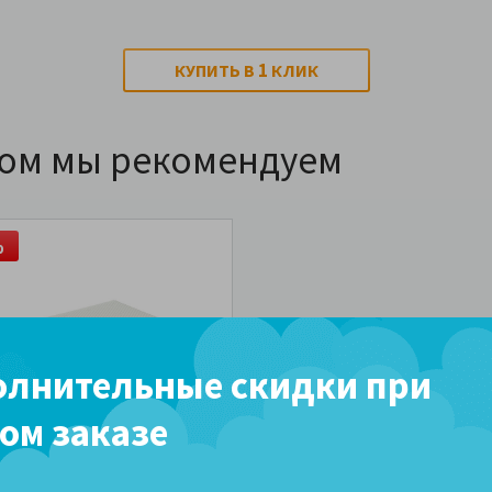
1
КУПИТЬ В
КЛИК
ром мы рекомендуем
%
лнительные скидки при
ом заказе
шка DreamLine Basic
le