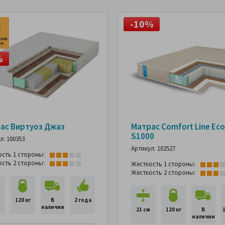
-10%
шки
ок
%
ас Виртуоз Джаз
Матрас Comfort Line Eco
S1000
л: 100353
Артикул: 102527
ость 1 стороны:
ость 2 стороны:
Жесткость 1 стороны:
Жесткость 2 стороны:
120 кг
В
2 года
наличии
21 см
120 кг
В
наличии