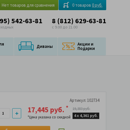
Нет товаров для сравнения
0 товаров
0 руб.
495) 542-63-81
8 (812) 629-63-81
ыходных
с 9.00 до 21.00
ля
Акции и
Диваны
Подарки
Артикул: 102734
*
17,445 руб.
19,383 руб.
4 х
4,361 руб.
*Цена указана со скидкой