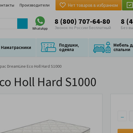
онтакты
Производители
Нет товаров в избранном
8 (800) 707-64-80
8 (
Звонок по России бесплатный
Без в
WhatsApp
Подушки,
Мебель д
Наматрасники
одеяла
спальни
рас DreamLine Eco Holl Hard S1000
o Holl Hard S1000