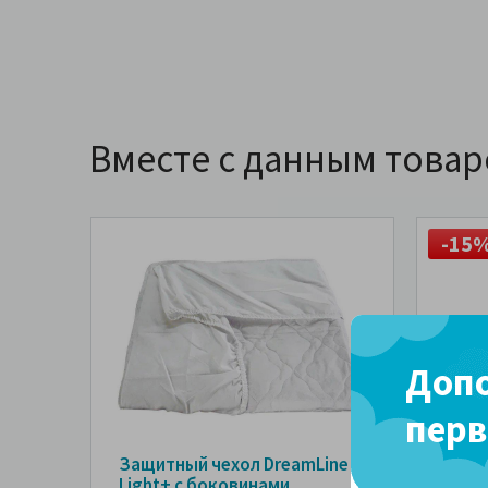
Вместе с данным това
-15
Допо
перв
Защитный чехол DreamLine
Поду
Light+ с боковинами
Midd