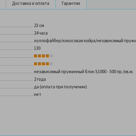
Доставка и оплата
Гарантии
23 см
24 часа
холлофайбер/кокосовая койра/независимый пруж
130
независимый пружинный блок S1000 - 500 пр./кв.м.
2 года
да (оплата при получении)
нет