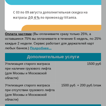
Он-лайн оплата картой рассрочки Халва
. Вы можете
приобрести товар в рассрочку на 4 месяца без переплат.
Наш магазин является
партнером карты Халва
С 03 по 09 августа дополнительная скидка на
матрасы Д
О
4 %
по промокоду Vitamiа.
Рассрочка без переплат от "Покупай со Сбербанком" на
6, 9, 10 или 12 мес.
Подробнее о сервисе "Покупай со
Сбербанком"
здесь
Оплата частями
(Вы оплачиваете сразу только 25%, а
оставшиеся 75% вы оплачиваете в течение 6 недель, по 25%
каждые 2 недели. Сервис работает для держателей карт
любых банков.)
Подробнее...
Дополнительные услуги
Утилизация старого матраса
1500 руб
при наличии грузового лифта
(для Москвы и Московской
области)
Утилизация старого матраса
1500 руб. + 200 руб./этаж
при отсутствии грузового лифта
(для Москвы и Московской
области)