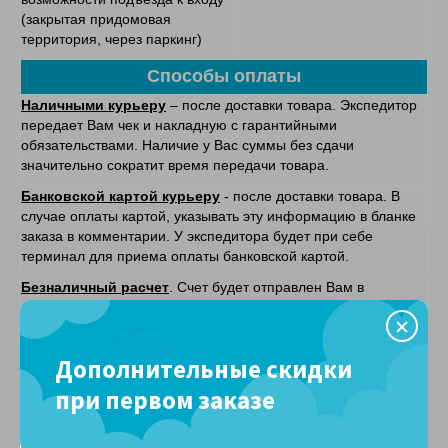
(закрытая придомовая
территория, через паркинг)
Способы оплаты
Наличными курьеру
– после доставки товара. Экспедитор
передает Вам чек и накладную с гарантийными
обязательствами. Наличие у Вас суммы без сдачи
значительно сократит время передачи товара.
Банковской картой курьеру
- после доставки товара. В
случае оплаты картой, указывать эту информацию в бланке
заказа в комментарии. У экспедитора будет при себе
терминал для приема оплаты банковской картой.
Безналичный расчет
. Счет будет отправлен Вам в
электронном виде после уточнения с менеджером деталей
заказа.
Он-лайн оплата
- при покупке на сайте. После оплаты, на
Дополнительные скидки
указанную вами электронную почту, в соответситвии с
при первом заказе
федеральным законом № 54-ФЗ будет отправлен кассовый
чек.