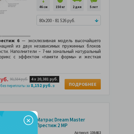
46 см
150 кг
2 дня
5 лет
80x200 - 81 526 руб.
рестиж 6
— эксклюзивная модель высочайшего
нацией из двух независимых пружинных блоков
сти. Наполнители – 7-ми зональный натуральный
морикс с эффектом «памяти формы» и жесткая
уб.
4 х
20,381 руб.
90,584 руб.
ПОДРОБНЕЕ
8,152 руб.
 без переплаты за
в
-10%
Матрас Dream Master
Престиж 2 MP
Артикул: 106463