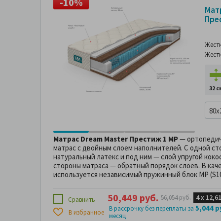
-10%
-
Мат
Пре
Жест
Жест
32 с
80x
Матрас Dream Master Престиж 1 MP
— ортопедич
матрас с двойным слоем наполнителей. С одной ст
натуральный латекс и под ним — слой упругой коко
стороны матраса — обратный порядок слоев. В ка
используется независимый пружинный блок MP (S100
50,449 руб.
4 х
12,6
56,054 руб.
Сравнить
5,044 р
В рассрочку без переплаты за
В избранное
месяц