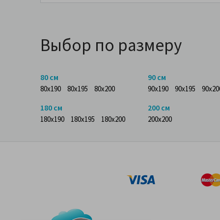
Выбор по размеру
80 см
90 см
80x190
80x195
80x200
90x190
90x195
90x20
180 см
200 см
180x190
180x195
180x200
200x200