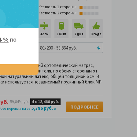
Жесткость 1 стороны:
Жесткость 2 стороны:
32 см
140 кг
2 дня
3 года
4 %
по
80x200 - 53 864 руб.
стиж 2 MP
— высокий ортопедический матрас,
 В качестве наполнителя, по обеим сторонам от
ной натуральный латекс, общей толщиной 6 см. В
ки используется независимый пружинный блок MP
уб.
4 х
13,466 руб.
59,849 руб.
ПОДРОБНЕЕ
5,386 руб.
 без переплаты за
в