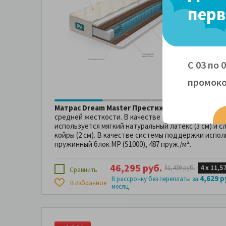
перв
Жест
Жест
30 с
С 03 по 
80x
промоко
Матрас Dream Master Престиж 3 MP
— пружинный
средней жесткости. В качестве наполнителей для
используется мягкий натуральный латекс (3 см) и с
койры (2 см). В качестве системы поддержки испо
пружинный блок MP (S1000), 487 пруж./м².
46,295 руб.
4 х
11,5
51,439 руб.
Сравнить
4,629 р
В рассрочку без переплаты за
В избранное
месяц