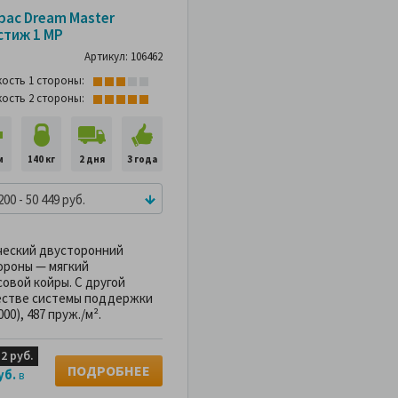
10%
-10%
рас Dream Master
стиж 1 MP
Артикул: 106462
кость 1 стороны:
кость 2 стороны:
м
140 кг
2 дня
3 года
200 - 50 449 руб.
еский двусторонний
ороны — мягкий
совой койры. С другой
честве системы поддержки
0), 487 пруж./м².
12 руб.
ПОДРОБНЕЕ
уб.
в