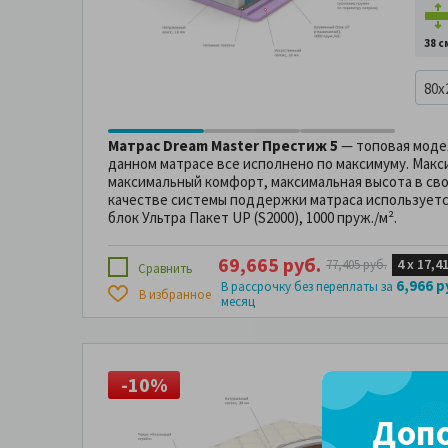
38 с
80x
Матрас Dream Master Престиж 5
— топовая модел
данном матрасе все исполнено по максимуму. Макс
максимальный комфорт, максимальная высота в свое
качестве системы поддержки матраса использует
блок Ультра Пакет UP (S2000), 1000 пруж./м².
69,665 руб.
4 х
17,4
77,405 руб.
Сравнить
6,966 р
В рассрочку без переплаты за
В избранное
месяц
-10%
-
Мат
Пре
Допо