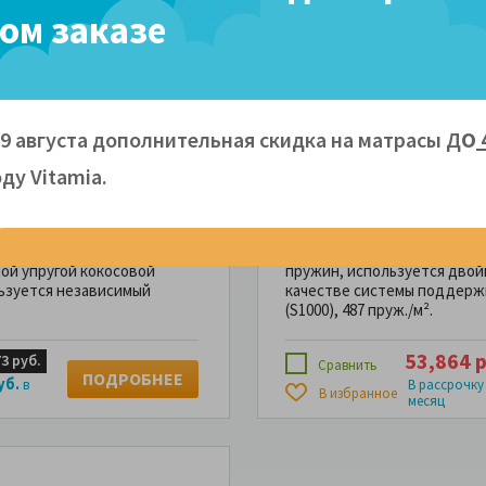
ом заказе
кость 1 стороны:
кость 2 стороны:
м
140 кг
2 дня
3 года
09 августа дополнительная скидка на матрасы Д
О
200 - 46 295 руб.
ду Vitamiа.
 ортопедический матрас
Матрас Dream Master Пре
 каждой из сторон
очень мягкий и комфортный.
лой упругой кокосовой
пружин, используется двой
льзуется независимый
качестве системы поддерж
(S1000), 487 пруж./м².
53,864 р
73 руб.
Сравнить
ПОДРОБНЕЕ
уб.
в
В рассрочку
В избранное
месяц