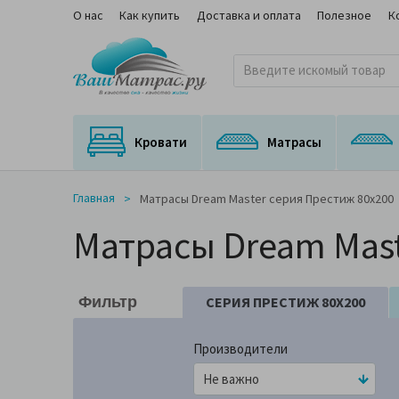
О нас
Как купить
Доставка и оплата
Полезное
К
Кровати
Матрасы
Кровати с подъемным механизмом
Кровати с выкатным спальным местом
Матрасы для трансформируемых оснований
Ортопедические матрасы с медицинским сертификатом
На независимом пружинном блоке
Главная
Матрасы Dream Master серия Престиж 80x200
Матрасы Dream Mast
СЕРИЯ ПРЕСТИЖ 80X200
Фильтр
Производители