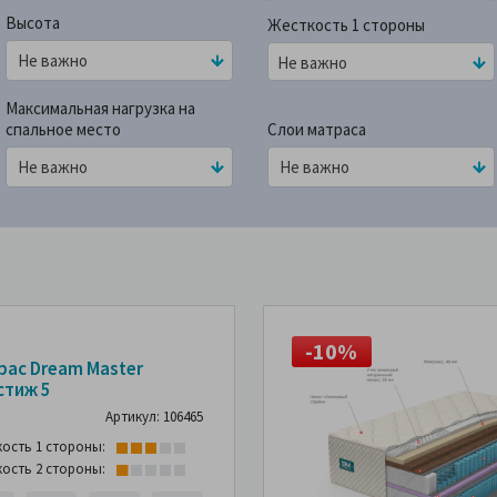
Высота
Жесткость 1 стороны
Не важно
Максимальная нагрузка на
спальное место
Слои матраса
10%
-10%
-10%
рас Dream Master
стиж 5
Артикул: 106465
кость 1 стороны:
кость 2 стороны: