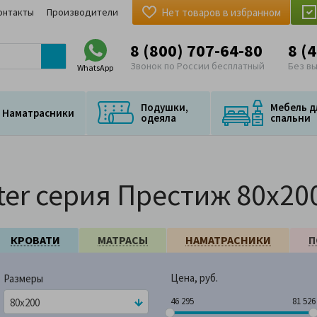
онтакты
Производители
Нет товаров в избранном
8 (800) 707-64-80
8 (
Звонок по России бесплатный
Без в
WhatsApp
Подушки,
Мебель д
Наматрасники
одеяла
спальни
er серия Престиж 80x20
КРОВАТИ
МАТРАСЫ
НАМАТРАСНИКИ
П
Цена, руб.
Размеры
46 295
81 
46 295
81 526
80x200