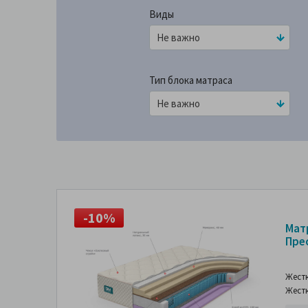
Виды
Тип блока матраса
-10%
-
Мат
Пре
Жест
Жест