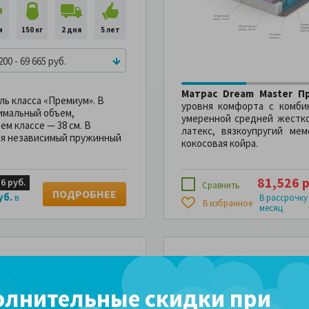
м
150 кг
2 дня
5 лет
200 - 69 665 руб.
Матрас Dream Master П
ь класса «Премиум». В
уровня комфорта с комби
имальный объем,
умеренной средней жестко
м классе — 38 см. В
латекс, вязкоупругий ме
ся независимый пружинный
кокосовая койра.
81,526 р
16 руб.
Сравнить
ПОДРОБНЕЕ
уб.
в
В рассрочку
В избранное
месяц
10%
-10%
-10%
рас Dream Master
стиж 3 MP
лнительные скидки при
Артикул: 106464