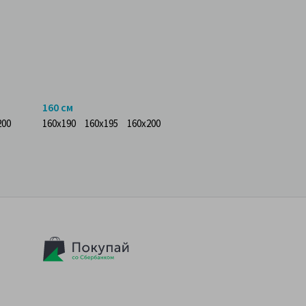
160 см
200
160x190
160x195
160x200