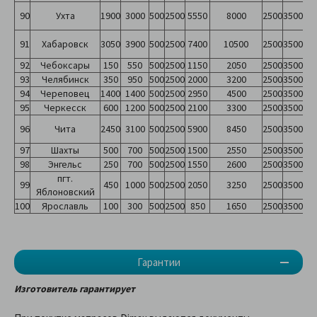
90
Ухта
1900
3000
500
2500
5550
8000
2500
3500
91
Хабаровск
3050
3900
500
2500
7400
10500
2500
3500
92
Чебоксары
150
550
500
2500
1150
2050
2500
3500
93
Челябинск
350
950
500
2500
2000
3200
2500
3500
94
Череповец
1400
1400
500
2500
2950
4500
2500
3500
95
Черкесск
600
1200
500
2500
2100
3300
2500
3500
96
Чита
2450
3100
500
2500
5900
8450
2500
3500
97
Шахты
500
700
500
2500
1500
2550
2500
3500
98
Энгельс
250
700
500
2500
1550
2600
2500
3500
пгт.
99
450
1000
500
2500
2050
3250
2500
3500
Яблоновский
100
Ярославль
100
300
500
2500
850
1650
2500
3500
Гарантии
Изготовитель гарантирует