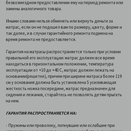
безвозмездном предоставлении ему на период ремонта или
замены аналогичного товара.
Иными словами нельзя обменять или вернуть деньги за
матрас, если он не подошел вам по размеру, цвету, форме и
так далее, и в случае гарантийного ремонта подмена на
время ремонта не предоставляется.
Гарантия на матрасы распространяется только при условии
правильной его эксплуатации: матрас должен все время
находиться в горизонтальном положении, температура
эксплуатации от +10 до +40 C, матрас должен лежать на
основании(решетке), причем при ширине матраса более 119
см у основания должна быть установлена 5 усиливающая
жесткость ножка посередине, матрас предназначен для
сидения и лежания, старайтесь не позволять детям прыгать
на нем.
ГАРАНТИЯ РАСПРОСТРАНЯЕТСЯ НА:
- Пружины или проволоку, лопнувшие или ослабшие при