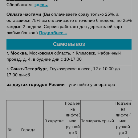
Сбербанком"
здесь.
Оплата частями
(Вы оплачиваете сразу только 25%, а
оставшиеся 75% вы оплачиваете в течение 6 недель, по 25%
каждые 2 недели. Сервис работает для держателей карт
любых банков.)
Подробнее...
Самовывоз
г. Москва
, Московская область, г. Климовск, Фабричный
проезд, д. 4, в будние дни с 10-17.00
г. Санкт-Петербург
, Глухозерское шоссе, 12 с 10:00 до
17:00 пн-сб
из других городов России
- уточняйте у оператора
Подъем
Подъем
на
на
лифте(
лифте (
В скрутке
или
Полноразмерный
или
до
ручной
ручной
№
Города
до 3
до 3