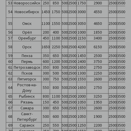
53
Новороссийск
250
850
500
2500
1750
2900
2500
3500
54
Новосибирск
1450
1750
500
2500
3000
4550
2500
3500
55
Омск
1100
1550
500
2500
3050
4650
2500
3500
56
Орёл
200
400
500
2500
1000
1850
2500
3500
57
Оренбург
450
1100
500
2500
2150
3400
2500
3500
58
Орск
1650
2250
500
2500
4200
6150
2500
3500
59
Пенза
350
650
500
2500
1450
2500
2500
3500
60
Пермь
600
1200
500
2500
2400
3750
2500
3500
61
Петрозаводск
350
800
500
2500
1650
2750
2500
3500
62
Псков
300
500
500
2500
1300
2250
2500
3500
63
Пятигорск
300
750
500
2500
1550
2600
2500
3500
Ростов-на-
64
550
800
500
2500
1650
2750
2500
3500
Дону
65
Рыбинск
800
1100
500
2500
2000
3250
2500
3500
66
Рязань
150
450
500
2500
1050
1950
2500
3500
67
Самара
300
650
500
2500
1550
2600
2500
3500
Санкт-
68
500
600
500
2500
1050
1900
2500
3500
Петербург
69
Саранск
250
550
500
2500
1250
2200
2500
3500