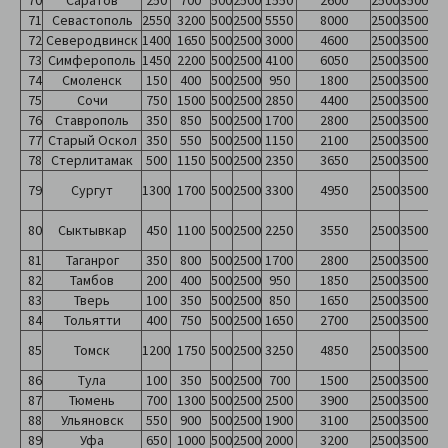
70
Саратов
250
700
500
2500
1550
2600
2500
3500
71
Севастополь
2550
3200
500
2500
5550
8000
2500
3500
72
Северодвинск
1400
1650
500
2500
3000
4600
2500
3500
73
Симферополь
1450
2200
500
2500
4100
6050
2500
3500
74
Смоленск
150
400
500
2500
950
1800
2500
3500
75
Сочи
750
1500
500
2500
2850
4400
2500
3500
76
Ставрополь
350
850
500
2500
1700
2800
2500
3500
77
Старый Оскол
350
550
500
2500
1150
2100
2500
3500
78
Стерлитамак
500
1150
500
2500
2350
3650
2500
3500
79
Сургут
1300
1700
500
2500
3300
4950
2500
3500
80
Сыктывкар
450
1100
500
2500
2250
3550
2500
3500
81
Таганрог
350
800
500
2500
1700
2800
2500
3500
82
Тамбов
200
400
500
2500
950
1850
2500
3500
83
Тверь
100
350
500
2500
850
1650
2500
3500
84
Тольятти
400
750
500
2500
1650
2700
2500
3500
85
Томск
1200
1750
500
2500
3250
4850
2500
3500
86
Тула
100
350
500
2500
700
1500
2500
3500
87
Тюмень
700
1300
500
2500
2500
3900
2500
3500
88
Ульяновск
550
900
500
2500
1900
3100
2500
3500
89
Уфа
650
1000
500
2500
2000
3200
2500
3500