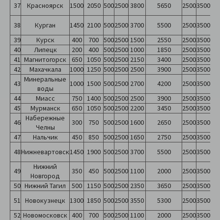
37
Красноярск
1500
2050
500
2500
3800
5650
2500
3500
38
Курган
1450
2100
500
2500
3700
5500
2500
3500
39
Курск
400
700
500
2500
1500
2550
2500
3500
40
Липецк
200
400
500
2500
1000
1850
2500
3500
41
Магнитогорск
650
1050
500
2500
2150
3400
2500
3500
42
Махачкала
1000
1250
500
2500
2500
3900
2500
3500
Минеральные
43
1000
1500
500
2500
2700
4200
2500
3500
воды
44
Миасс
750
1400
500
2500
2500
3900
2500
3500
45
Мурманск
650
1050
500
2500
2200
3450
2500
3500
Набережные
46
300
750
500
2500
1600
2650
2500
3500
Челны
47
Нальчик
450
850
500
2500
1650
2750
2500
3500
48
Нижневартовск
1450
1900
500
2500
3700
5500
2500
3500
Нижний
49
350
450
500
2500
1100
2000
2500
3500
Новгород
50
Нижний Тагил
500
1150
500
2500
2350
3650
2500
3500
51
Новокузнецк
1300
1850
500
2500
3550
5300
2500
3500
52
Новомосковск
400
700
500
2500
1100
2000
2500
3500