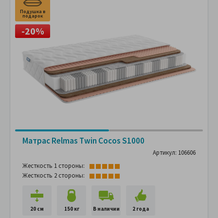
Подушка в
П
подарок
п
-20%
Матрас Relmas Twin Cocos S1000
Артикул: 106606
Жесткость 1 стороны:
Жесткость 2 стороны:
20 см
150 кг
В наличии
2 года