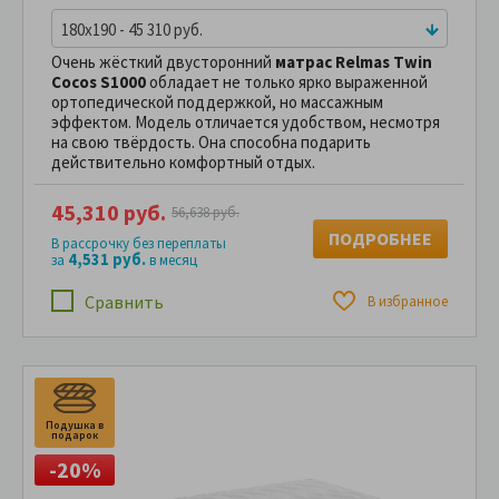
180x190 - 45 310 руб.
Очень жёсткий двусторонний
матрас Relmas Twin
Cocos S1000
обладает не только ярко выраженной
ортопедической поддержкой, но массажным
эффектом. Модель отличается удобством, несмотря
на свою твёрдость. Она способна подарить
действительно комфортный отдых.
45,310 руб.
56,638 руб.
ПОДРОБНЕЕ
В рассрочку без переплаты
4,531 руб.
за
в месяц
Сравнить
В избранное
Подушка в
П
подарок
п
-20%