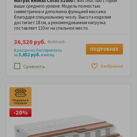
Матрас Relmas Cocos S1000
с жесткостью сторон
выше среднего уровня. Модель полностью
симметрична и дополнена функцией массажа
благодаря специальному чехлу. Высота изделия
достигает 18 см, а рекомендованная нагрузка
составляет 110 кг на спальное место.
36,520 руб.
45,650 руб.
ПОДРОБНЕЕ
В рассрочку без переплаты
3,652 руб.
за
в месяц
Сравнить
В избранное
Подушка в
П
подарок
п
-20%