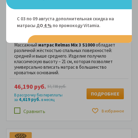
Жесткость 2 стороны:
С 03 по 09 августа дополнительная скидка на
21 см
110 кг
В наличии
2 года
матрасы Д
О
4 %
по промокоду Vitamiа.
180x190 - 46 190 руб.
Массажный
матрас Relmas Mix 3 S1000
обладает
различной жёсткостью спальных поверхностей:
средней и выше среднего. Изделие получило
классическую высоту – 21 см, которая позволяет
универсально вписать матрас в большинство
кроватных оснований.
46,190 руб.
57,738 руб.
ПОДРОБНЕЕ
В рассрочку без переплаты
4,619 руб.
за
в месяц
Сравнить
В избранное