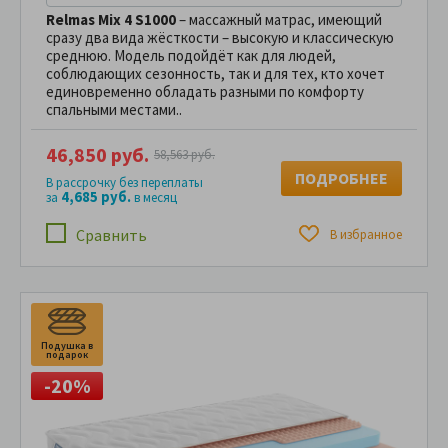
Relmas Mix 4 S1000
– массажный матрас, имеющий
сразу два вида жёсткости – высокую и классическую
среднюю. Модель подойдёт как для людей,
соблюдающих сезонность, так и для тех, кто хочет
единовременно обладать разными по комфорту
спальными местами..
46,850 руб.
58,563 руб.
ПОДРОБНЕЕ
В рассрочку без переплаты
4,685 руб.
за
в месяц
Сравнить
В избранное
Подушка в
П
подарок
п
-20%