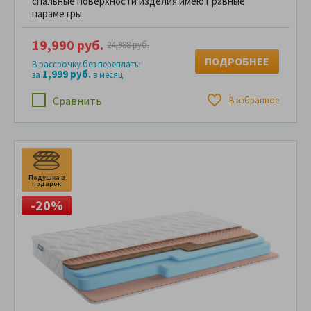
спальные поверхности изделия имеют равные
параметры.
19,990 руб.
24,988 руб.
ПОДРОБНЕЕ
В рассрочку без переплаты
1,999 руб.
за
в месяц
Сравнить
В избранное
Подушка в
П
подарок
п
-20%