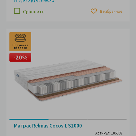
за
в месяц
Сравнить
В избранное
Подушка в
П
подарок
п
-20%
Матрас Relmas Cocos 1 S1000
Артикул: 106598