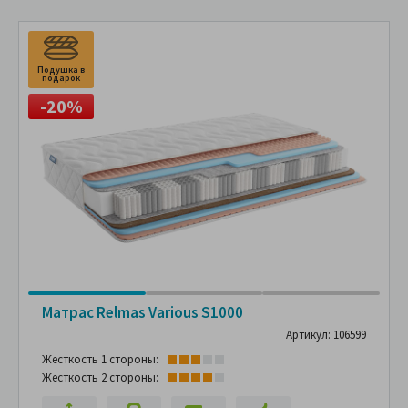
Подушка в
П
подарок
п
-20%
Матрас Relmas Various S1000
Артикул: 106599
Жесткость 1 стороны:
Жесткость 2 стороны: