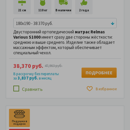
21 см
110 кг
В наличии
2 года
180x190 - 38 370 руб.
Двусторонний ортопедический
матрас Relmas
Various S1000
имеет сразу две стороны жёсткости:
среднюю и выше среднего. Изделие также обладает
массажным эффектом, который обеспечивает
специальный чехол.
38,370 руб.
47,963 руб.
ПОДРОБНЕЕ
В рассрочку без переплаты
3,837 руб.
за
в месяц
Сравнить
В избранное
Подушка в
П
подарок
п