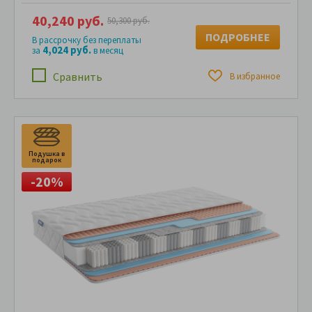
40,240 руб.
50,300 руб.
ПОДРОБНЕЕ
В рассрочку без переплаты
4,024 руб.
за
в месяц
Сравнить
В избранное
Подушка в
П
подарок
п
-20%