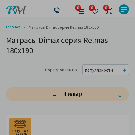
Главная
Матрасы Dimax cерия Relmas 180x190
Матрасы Dimax cерия Relmas
180x190
Сортировать по
популярности
Фильтр
Подушка в
П
подарок
п