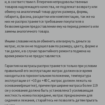
и, в соответствии п. 8 перечня непродовольственных
товаров надлежащего качества, не подлежат возврату или
обмену на аналогичный товар других размера, формы,
габарита, фасона, расцветки или комплектации, так же на
них не распространяется требование покупателя о
безвозмездном предоставлении ему на период ремонта или
замены аналогичного товара.
Иными словами нельзя обменять или вернуть деньги за
матрас, если он не подошел вам по размеру, цвету, форме и
так далее, и в случае гарантийного ремонта подмена на
время ремонта не предоставляется.
Гарантия на матрасы распространяется только при условии
правильной его эксплуатации: матрас должен все время
находиться в горизонтальном положении, температура
эксплуатации от +10 до +40 C, матрас должен лежать на
основании(решетке), причем при ширине матраса более 119
см у основания должна быть установлена 5 усиливающая
жесткость ножка посередине, матрас предназначен для
сидения и лежания, старайтесь не позволять детям прыгать