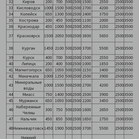
32
Киров
200
700
500
2500
1500
2550
2500
3500
33
Кисловодск
1000
1500
500
2500
2700
4200
2500
3500
34
Копейск
650
1300
500
2500
2400
3750
2500
3500
35
Кострома
200
450
500
2500
1100
2000
2500
3500
36
Краснодар
450
1000
500
2500
2050
3250
2500
3500
37
Красноярск
1500
2050
500
2500
3800
5650
2500
3500
38
Курган
1450
2100
500
2500
3700
5500
2500
3500
39
Курск
400
700
500
2500
1500
2550
2500
3500
40
Липецк
200
400
500
2500
1000
1850
2500
3500
41
Магнитогорск
650
1050
500
2500
2150
3400
2500
3500
42
Махачкала
1000
1250
500
2500
2500
3900
2500
3500
Минеральные
43
1000
1500
500
2500
2700
4200
2500
3500
воды
44
Миасс
750
1400
500
2500
2500
3900
2500
3500
45
Мурманск
650
1050
500
2500
2200
3450
2500
3500
Набережные
46
300
750
500
2500
1600
2650
2500
3500
Челны
47
Нальчик
450
850
500
2500
1650
2750
2500
3500
48
Нижневартовск
1450
1900
500
2500
3700
5500
2500
3500
Нижний