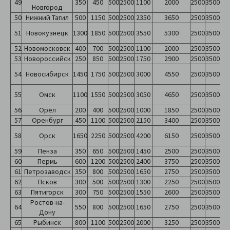
49
350
450
500
2500
1100
2000
2500
3500
Новгород
50
Нижний Тагил
500
1150
500
2500
2350
3650
2500
3500
51
Новокузнецк
1300
1850
500
2500
3550
5300
2500
3500
52
Новомосковск
400
700
500
2500
1100
2000
2500
3500
53
Новороссийск
250
850
500
2500
1750
2900
2500
3500
54
Новосибирск
1450
1750
500
2500
3000
4550
2500
3500
55
Омск
1100
1550
500
2500
3050
4650
2500
3500
56
Орёл
200
400
500
2500
1000
1850
2500
3500
57
Оренбург
450
1100
500
2500
2150
3400
2500
3500
58
Орск
1650
2250
500
2500
4200
6150
2500
3500
59
Пенза
350
650
500
2500
1450
2500
2500
3500
60
Пермь
600
1200
500
2500
2400
3750
2500
3500
61
Петрозаводск
350
800
500
2500
1650
2750
2500
3500
62
Псков
300
500
500
2500
1300
2250
2500
3500
63
Пятигорск
300
750
500
2500
1550
2600
2500
3500
Ростов-на-
64
550
800
500
2500
1650
2750
2500
3500
Дону
65
Рыбинск
800
1100
500
2500
2000
3250
2500
3500