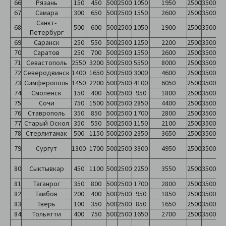
66
Рязань
150
450
500
2500
1050
1950
2500
3500
67
Самара
300
650
500
2500
1550
2600
2500
3500
Санкт-
68
500
600
500
2500
1050
1900
2500
3500
Петербург
69
Саранск
250
550
500
2500
1250
2200
2500
3500
70
Саратов
250
700
500
2500
1550
2600
2500
3500
71
Севастополь
2550
3200
500
2500
5550
8000
2500
3500
72
Северодвинск
1400
1650
500
2500
3000
4600
2500
3500
73
Симферополь
1450
2200
500
2500
4100
6050
2500
3500
74
Смоленск
150
400
500
2500
950
1800
2500
3500
75
Сочи
750
1500
500
2500
2850
4400
2500
3500
76
Ставрополь
350
850
500
2500
1700
2800
2500
3500
77
Старый Оскол
350
550
500
2500
1150
2100
2500
3500
78
Стерлитамак
500
1150
500
2500
2350
3650
2500
3500
79
Сургут
1300
1700
500
2500
3300
4950
2500
3500
80
Сыктывкар
450
1100
500
2500
2250
3550
2500
3500
81
Таганрог
350
800
500
2500
1700
2800
2500
3500
82
Тамбов
200
400
500
2500
950
1850
2500
3500
83
Тверь
100
350
500
2500
850
1650
2500
3500
84
Тольятти
400
750
500
2500
1650
2700
2500
3500