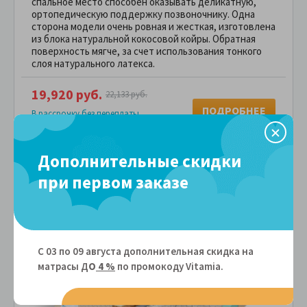
спальное место способен оказывать деликатную,
ортопедическую поддержку позвоночнику. Одна
сторона модели очень ровная и жесткая, изготовлена
из блока натуральной кокосовой койры. Обратная
поверхность мягче, за счет использования тонкого
слоя натурального латекса.
19,920 руб.
22,133 руб.
ПОДРОБНЕЕ
В рассрочку без переплаты
1,992 руб.
за
в месяц
Сравнить
В избранное
Дополнительные скидки
при первом заказе
-10%
С 03 по 09 августа дополнительная скидка на
матрасы Д
О
4 %
по промокоду Vitamiа.