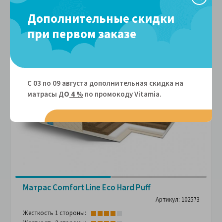
Сравнить
В избранное
Дополнительные скидки
при первом заказе
-25%
С 03 по 09 августа дополнительная скидка на
матрасы Д
О
4 %
по промокоду Vitamiа.
Матрас Comfort Line Eco Hard Puff
Артикул: 102573
Жесткость 1 стороны: