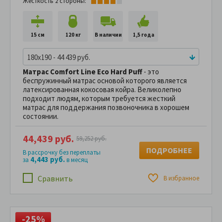
Жесткость 2 стороны:
15 см
120 кг
В наличии
1,5 года
180x190 - 44 439 руб.
Матрас
Comfort Line
Eco Hard Puff
- это
беспружинный матрас основой которого является
латексированная кокосовая койра. Великолепно
подходит людям, которым требуется жесткий
матрас для поддержания позвоночника в хорошем
состоянии.
44,439 руб.
59,252 руб.
ПОДРОБНЕЕ
В рассрочку без переплаты
4,443 руб.
за
в месяц
Сравнить
В избранное
-25%