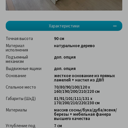
Характеристики
Точная высота
90 см
Материал
натуральное дерево
исполнения
Подъемный
доп. опция
механизм
Выдвижные ящики
доп. опция
Основание
жесткое основание из прямых
ламелей + настил из ДВП
Спальное место
70/80/90/100/120 х
160/190/200/210/220 см
Габариты (ШхД)
81/91/101/111/131 х
170/200/210/220/230 см
Материалы
массив сосны/бука/дуба/ясеня/
березы + мебельная фанера
высшего качества
Углубление под
7 см