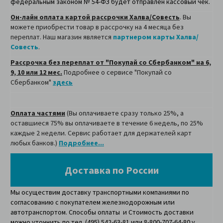
федеральным законом № 54-ФЗ будет отправлен кассовый чек.
Он-лайн оплата картой рассрочки Халва/Совесть
. Вы
можете приобрести товар в рассрочку на 4 месяца без
переплат. Наш магазин является
партнером карты Халва/
Совесть
.
Рассрочка без переплат от "Покупай со Сбербанком" на 6,
9, 10 или 12 мес.
Подробнее о сервисе "Покупай со
Сбербанком"
здесь
Оплата частями
(Вы оплачиваете сразу только 25%, а
оставшиеся 75% вы оплачиваете в течение 6 недель, по 25%
каждые 2 недели. Сервис работает для держателей карт
любых банков.)
Подробнее...
Доставка по России
Мы осуществим доставку транспортными компаниями по
согласованию с покупателем железнодорожным или
автотранспортом. Способы оплаты и Стоимость доставки
можно уточнить по тел. (495) 542-63-81 или 8-800-707-64-80 у