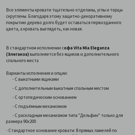
Все элементы кровати тщательно отделаны, углы и торцы
скруглены. Благодаря этому защитно-декоративному
покрытию дерево долго будет оставаться первозданного
цвета, а кровать выглядеть, как новая.
В стандартном исполнении с
офа Vita Mia Eleganza
(Элеганза)
выполняется без ящиков и дополнительного
спального места
Варианты исполнения и опции:
- С выкатными ящиками
- С дополнительным выкатным спальным местом
- С ортопедическим основанием
- С подъёмным механизмом
- С раскладным механизмом типа "Дельфин" только для
размера 90х200
- Стандартное основание кровати: 8 прямых ламелей по