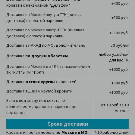
+400 руб.
кровати с механизмом "Дельфин"
Доставка по Москве внутри ТТК (ночная
+500 руб.
доставка) с оплатой парковки
Доставка по Москве внутри ТТК (дневная
+3700 руб.
доставка) с оплатой парковки
Доставка за МКАД по МО, дополнительно
50 руб/км
любой удобной
Доставка
по другим областям
для вас ТК
Доставка по Москве до ТК ( за исключением
+1000 руб.
ТК "КИТ" и ТК " ПЭК")
Доставка
мягких круглых
кроватей
1500 руб.
Доставка ящика к круглой кровати
+1000 руб.
Если к подъезду подъехать нет
от 10 руб за 10
возможности, пронос от паркинга до
метров
подъезда
Сроки доставки
Кровати и прочая мебель
по Москве и МО
7-10 рабочих дней