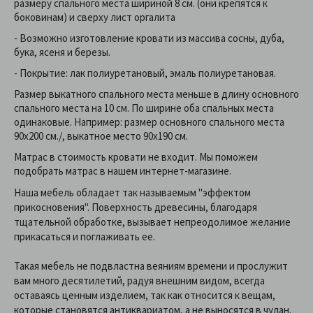
размеру спального места шириной 8 см. (они крепятся к
боковинам) и сверху лист оргалита
- Возможно изготовление кровати из массива сосны, дуба,
бука, ясеня и березы.
- Покрытие: лак полиуретановый, эмаль полиуретановая.
Размер выкатного спального места меньше в длину основного
спального места на 10 см. По ширине оба спальных места
одинаковые. Например: размер основного спального места
90х200 см./, выкатное место 90х190 см.
Матрас в стоимость кровати не входит. Мы поможем
подобрать матрас в нашем интернет-магазине.
Наша мебель обладает так называемым "эффектом
прикосновения". Поверхность древесины, благодаря
тщательной обработке, вызывает непреодолимое желание
прикасаться и поглаживать ее.
Такая мебель не подвластна веяниям времени и прослужит
вам много десятилетий, радуя внешним видом, всегда
оставаясь ценным изделием, так как относится к вещам,
которые становятся антиквариатом, а не выносятся в чулан.