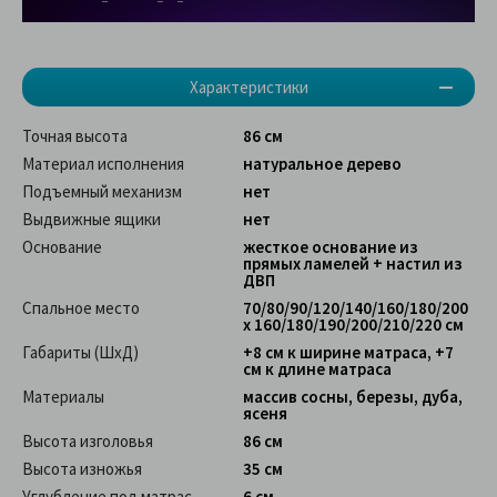
Характеристики
Точная высота
86 см
Материал исполнения
натуральное дерево
Подъемный механизм
нет
Выдвижные ящики
нет
Основание
жесткое основание из
прямых ламелей + настил из
ДВП
Спальное место
70/80/90/120/140/160/180/200
х 160/180/190/200/210/220 см
Габариты (ШхД)
+8 см к ширине матраса, +7
см к длине матраса
Материалы
массив сосны, березы, дуба,
ясеня
Высота изголовья
86 см
Высота изножья
35 см
Углубление под матрас
6 см