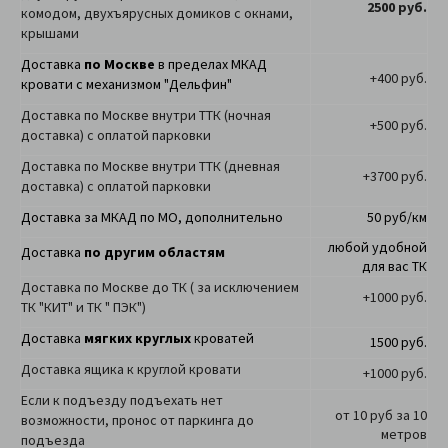
2500 руб.
комодом, двухъярусных домиков с окнами,
крышами
Доставка
по Москве
в пределах МКАД
+400 руб.
кровати с механизмом "Дельфин"
Доставка по Москве внутри ТТК (ночная
+500 руб.
доставка) с оплатой парковки
Доставка по Москве внутри ТТК (дневная
+3700 руб.
доставка) с оплатой парковки
Доставка за МКАД по МО, дополнительно
50 руб/км
любой удобной
Доставка
по другим областям
для вас ТК
Доставка по Москве до ТК ( за исключением
+1000 руб.
ТК "КИТ" и ТК " ПЭК")
Доставка
мягких круглых
кроватей
1500 руб.
Доставка ящика к круглой кровати
+1000 руб.
Если к подъезду подъехать нет
от 10 руб за 10
возможности, пронос от паркинга до
метров
подъезда