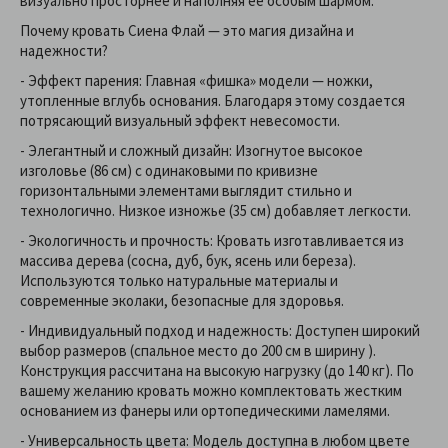
визуально просторнее и наполняя ее особым шармом.
Почему кровать Сиена Флай — это магия дизайна и
надежности?
- Эффект парения: Главная «фишка» модели — ножки,
утопленные вглубь основания. Благодаря этому создается
потрясающий визуальный эффект невесомости.
- Элегантный и сложный дизайн: Изогнутое высокое
изголовье (86 см) с одинаковыми по кривизне
горизонтальными элементами выглядит стильно и
технологично. Низкое изножье (35 см) добавляет легкости.
- Экологичность и прочность: Кровать изготавливается из
массива дерева (сосна, дуб, бук, ясень или береза).
Используются только натуральные материалы и
современные эколаки, безопасные для здоровья.
- Индивидуальный подход и надежность: Доступен широкий
выбор размеров (спальное место до 200 см в ширину ).
Конструкция рассчитана на высокую нагрузку (до 140 кг). По
вашему желанию кровать можно комплектовать жестким
основанием из фанеры или ортопедическими ламелями.
- Универсальность цвета: Модель доступна в любом цвете