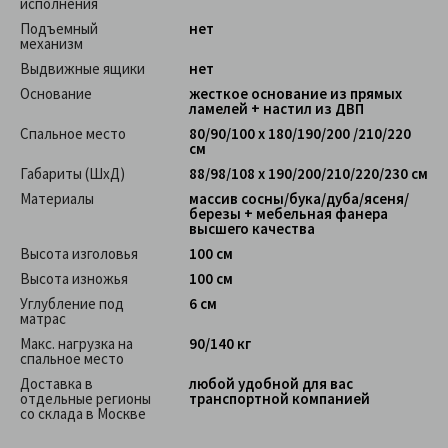
исполнения
Подъемный
нет
механизм
Выдвижные ящики
нет
Основание
жесткое основание из прямых
ламелей + настил из ДВП
Спальное место
80/90/100 х 180/190/200 /210/220
см
Габариты (ШхД)
88/98/108 х 190/200/210/220/230 см
Материалы
массив сосны/бука/дуба/ясеня/
березы + мебельная фанера
высшего качества
Высота изголовья
100 см
Высота изножья
100 см
Углубление под
6 см
матрас
Макс. нагрузка на
90/140 кг
спальное место
Доставка в
любой удобной для вас
отдельные регионы
транспортной компанией
со склада в Москве