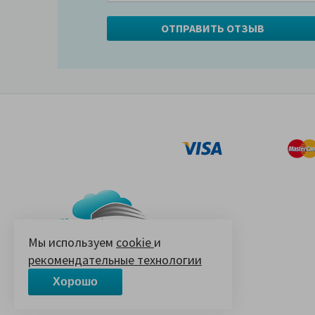
Мы используем
cookie
и
рекомендательные технологии
© 2005-2026 «Ваш матрас»
14 лет на Яндекс.Маркете
Хорошо