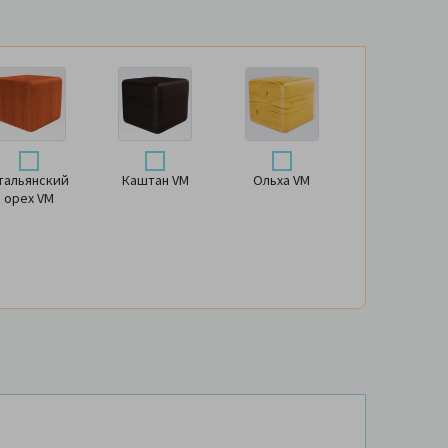
тальянский
Каштан VM
Ольха VM
орех VM