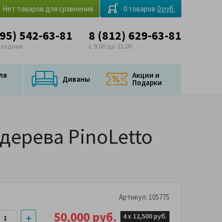
Нет товаров для сравнения
0 товаров
0 руб.
495) 542-63-81
8 (812) 629-63-81
ыходных
с 9.00 до 21.00
ля
Акции и
Диваны
Подарки
дерева PinoLetto
Артикул: 105775
50,000 руб.
4 х
12,500 руб.