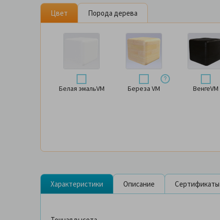
Цвет
Порода дерева
Белая эмальVM
Береза VM
ВенгеVM
Характеристики
Описание
Сертификаты
Точная высота