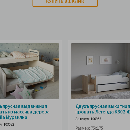
1
КУПИТЬ В
КЛИК
ъярусная выдвижная
Двухъярусная выкатная
ать из массива дерева
кровать Легенда К302.4
Mia Мурзилка
Артикул: 106963
л: 103092
Размер:
75x175