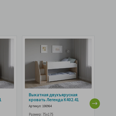
Выкатная двухъярусная
Кров
1
кровать Легенда К402.41
Леген
Артикул: 106964
допо
мест
Размер:
75x175