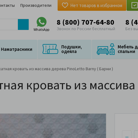
онтакты
Производители
Нет товаров в избранном
8 (800) 707-64-80
8 (
Звонок по России бесплатный
Без в
WhatsApp
Подушки,
Мебель д
Наматрасники
одеяла
спальни
тная кровать из массива дерева PinoLetto Barny ( Барни )
ная кровать из массива 