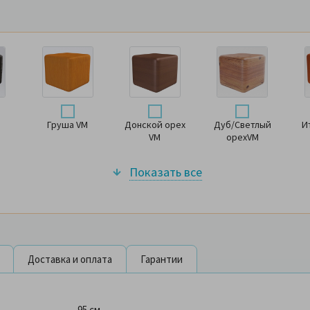
Груша VM
Донской орех
Дуб/Светлый
И
VM
орехVM
Показать все
Доставка и оплата
Гарантии
95 см