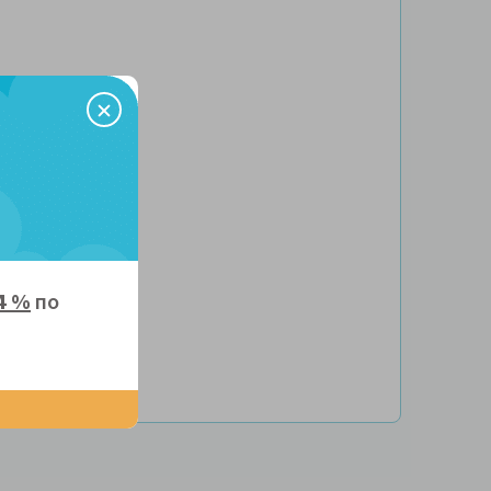
з ДВП
4 %
по