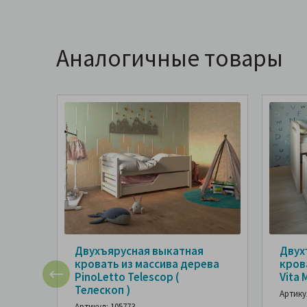
Аналогичные товары
Двухъярусная выкатная
Двух
кровать из массива дерева
кров
PinoLetto Telescop (
Vita 
Телескоп )
Артику
Артикул: 105773