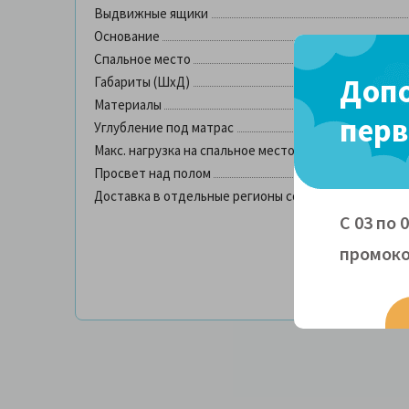
Выдвижные ящики
Основание
Спальное место
Допо
Габариты (ШхД)
Материалы
перв
Углубление под матрас
Макс. нагрузка на спальное место
Просвет над полом
Доставка в отдельные регионы со склада в Москве
С 03 по 
промоко