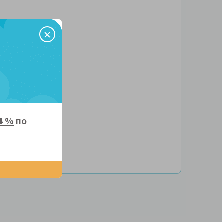
 порошковая краска
4 %
по