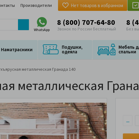
онтакты
Производители
Нет товаров в избранном
8 (800) 707-64-80
8 (
Звонок по России бесплатный
Без в
WhatsApp
Подушки,
Мебель д
Наматрасники
одеяла
спальни
ухъярусная металлическая Гранада 140
ая металлическая Грана