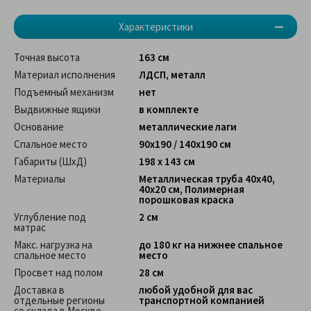
Характеристики
Точная высота
163 см
Материал исполнения
ЛДСП, металл
Подъемный механизм
нет
Выдвижные ящики
в комплекте
Основание
металлические лаги
Спальное место
90х190 / 140х190 см
Габариты (ШхД)
198 х 143 см
Материалы
Металлическая труба 40х40,
40х20 см, Полимерная
порошковая краска
Углубление под
2 см
матрас
Макс. нагрузка на
до 180 кг на нижнее спальное
спальное место
место
Просвет над полом
28 см
Доставка в
любой удобной для вас
отдельные регионы
транспортной компанией
со склада в Москве