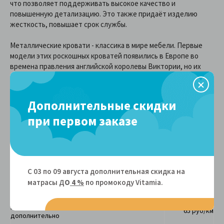
что позволяет поддерживать высокое качество и
повышенную детализацию. Это также придаёт изделию
жесткость, повышает срок службы.
Металлические кровати - классика в мире мебели. Первые
модели этих роскошных кроватей появились в Европе во
времена правления английской королевы Виктории, но их
аналоги сохраняют высокую популярность и в интерьерах
современных спален.
Дополнительные скидки
Доставка и оплата
при первом заказе
Стоимость доставки мебели Dream Master
Доставка осуществляется со
вторника по субботу
С 03 по 09 августа дополнительная скидка на
Доставка
по Москве
независимо от суммы
матрасы Д
О
4 %
по промокоду Vitamiа.
2000 руб.
заказа в пределах МКАД +5 км
Доставка за МКАД по МО начиная с 6-ого км,
65 руб/км
дополнительно