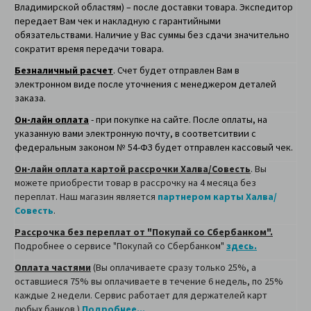
Владимирской областям) – после доставки товара. Экспедитор
передает Вам чек и накладную с гарантийными
обязательствами. Наличие у Вас суммы без сдачи значительно
сократит время передачи товара.
Безналичный расчет
. Счет будет отправлен Вам в
электронном виде после уточнения с менеджером деталей
заказа.
Он-лайн оплата
- при покупке на сайте. После оплаты, на
указанную вами электронную почту, в соответситвии с
федеральным законом № 54-ФЗ будет отправлен кассовый чек.
Он-лайн оплата картой рассрочки Халва/Совесть
. Вы
можете приобрести товар в рассрочку на 4 месяца без
переплат. Наш магазин является
партнером карты Халва/
Совесть
.
Рассрочка без переплат от "Покупай со Сбербанком".
Подробнее о сервисе "Покупай со Сбербанком"
здесь.
Оплата частями
(Вы оплачиваете сразу только 25%, а
оставшиеся 75% вы оплачиваете в течение 6 недель, по 25%
каждые 2 недели. Сервис работает для держателей карт
любых банков.)
Подробнее...