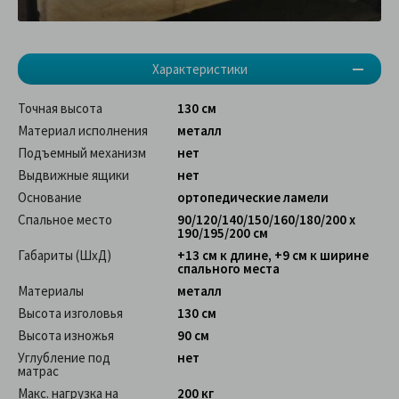
Характеристики
Точная высота
130 см
Материал исполнения
металл
Подъемный механизм
нет
Выдвижные ящики
нет
Основание
ортопедические ламели
Спальное место
90/120/140/150/160/180/200 x
190/195/200 см
Габариты (ШхД)
+13 см к длине, +9 см к ширине
спального места
Материалы
металл
Высота изголовья
130 см
Высота изножья
90 см
Углубление под
нет
матрас
Макс. нагрузка на
200 кг