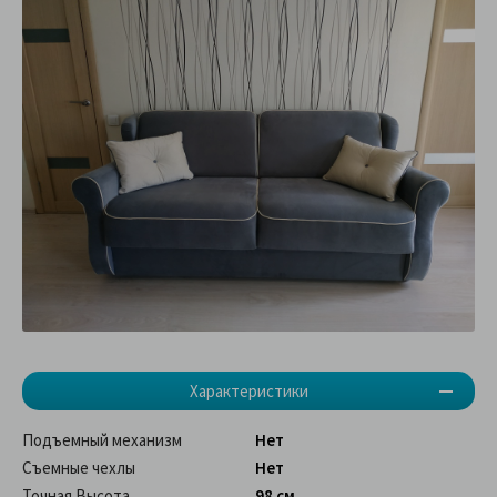
Характеристики
Подъемный механизм
Нет
Съемные чехлы
Нет
Точная Высота
98 см