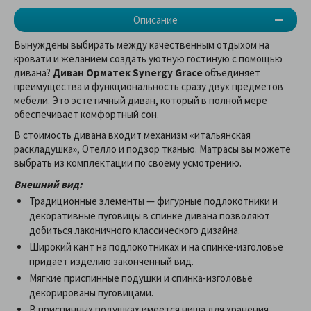
Описание
Вынуждены выбирать между качественным отдыхом на
кровати и желанием создать уютную гостиную с помощью
дивана?
Диван Орматек Synergy Grace
объединяет
преимущества и функциональность сразу двух предметов
мебели. Это эстетичный диван, который в полной мере
обеспечивает комфортный сон.
В стоимость дивана входит механизм «итальянская
раскладушка», Отелло и подзор тканью. Матрасы вы можете
выбрать из комплектации по своему усмотрению.
Внешний вид:
Традиционные элементы — фигурные подлокотники и
декоративные пуговицы в спинке дивана позволяют
добиться лаконичного классического дизайна.
Широкий кант на подлокотниках и на спинке-изголовье
придает изделию законченный вид.
Мягкие приспинные подушки и спинка-изголовье
декорированы пуговицами.
В приспинных подушках имеется ниша для хранения