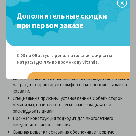
ассортимент цветовых решений, как классических, так и
ярких и необычных, позволит вам найти вариант для любого
интерьера.
Дополнительные скидки
при первом заказе
Механизм:
В диванах используется механизм «итальянская
раскладушка», Отелло. Раскладывая такую конструкцию, вы
тянете на себя не сидение, а спинку. При этом откреплять
С 03 по 09 августа дополнительная скидка на
подушки от спинки не надо — они окажутся с нижней
матрасы Д
О
4 %
по промокоду Vitamiа.
стороны спального места и никак не помешают разложить
диван.
Механизм позволяет использовать полноценный высокий
матрас, что гарантирует комфорт спального места как на
кровати.
Специальные пружины, установленные с обеих сторон
механизма, позволяют с легкостью складывать и
раскладывать диван.
Прочная конструкция подходит для многолетнего
ежедневного использования.
Сварная решетка основания обеспечивает ровную