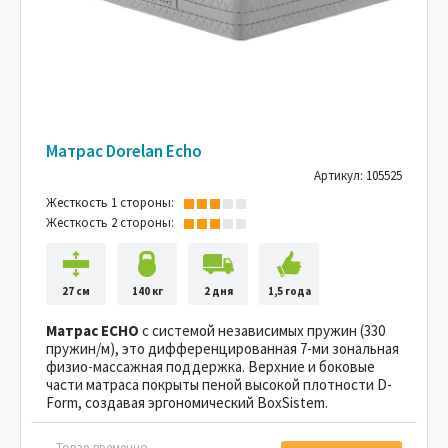
Матрас Dorelan Echo
Артикул: 105525
Жесткость 1 стороны:
Жесткость 2 стороны:
27 см
140 кг
2 дня
1,5 года
Матрас ECHO
с системой независимых пружин (330
пружин/м), это дифференцированная 7-ми зональная
физио-массажная поддержка. Верхние и боковые
части матраса покрыты пеной высокой плотности D-
Form, создавая эргономический BoxSistem.
Товар временно