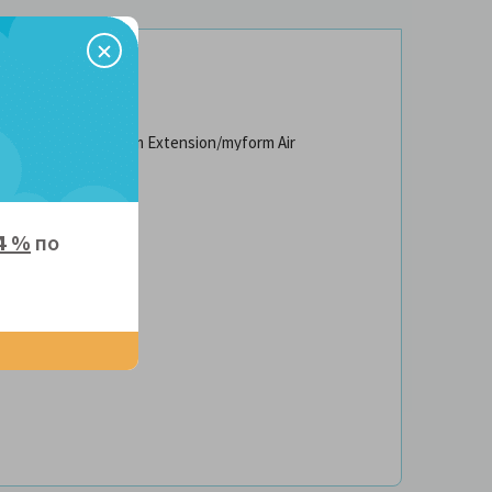
 Memory HD/myform Extension/myform Air
4 %
по