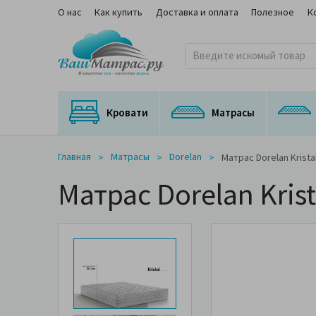
О нас
Как купить
Доставка и оплата
Полезное
К
Кровати
Матрасы
Кровати с подъемным механизмом
Кровати с выкатным спальным местом
Матрасы для трансформируемых оснований
Ортопедические матрасы с медицинским сертификатом
На независимом пружинном блоке
Главная
Матрасы
Dorelan
Матрас Dorelan Krista
Матрас Dorelan Krist