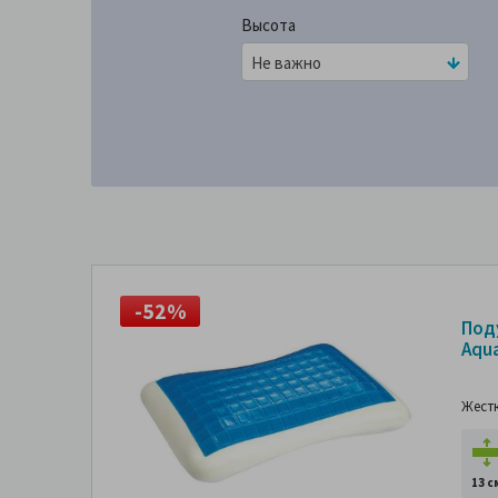
Высота
Не важно
-52%
Под
Aqua
Жест
13 с