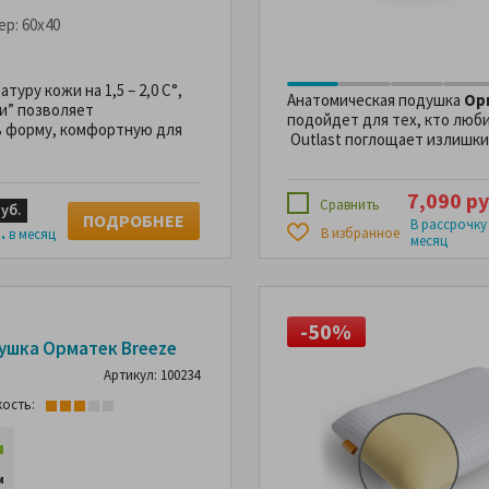
ер:
60x40
ру кожи на 1,5 – 2,0 С°,
Анатомическая подушка
Ор
и” позволяет
подойдет для тех, кто люби
 форму, комфортную для
Outlast поглощает излишки
7,090 ру
Сравнить
руб.
ПОДРОБНЕЕ
В рассрочку
В избранное
.
в месяц
месяц
50%
-50%
ушка Орматек Breeze
Артикул: 100234
кость:
м