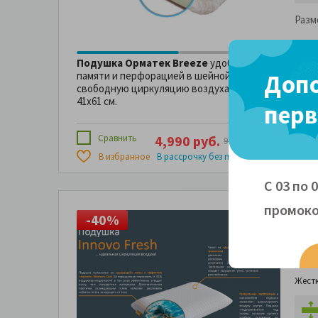
Разм
Подушка Орматек Breeze
удобной формы на осн
Допо
памяти и перфорацией в шейной зоне.Сквозная п
свободную циркуляцию воздуха и улучшает микро
41х61 см.
перв
Сравнить
4,990 руб.
4 х
1,247 р
9,980 руб.
831 руб
В избранное
В рассрочку без переплаты за
С 03 по 
промоко
-40%
-
Под
Fres
Жест