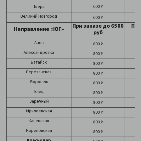
Тверь
600 ₽
Великий Новгород
600 ₽
При заказе до 6500
При
Направление «ЮГ»
руб
Азов
800 ₽
Александровка
800 ₽
Батайск
800 ₽
Березанская
800 ₽
Воронеж
800 ₽
Елец
800 ₽
Заречный
800 ₽
Ирклиевская
800 ₽
Каневская
800 ₽
Кореновская
800 ₽
Краснодар