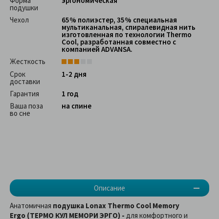
Форма
эргономическая
подушки
Чехол
65% полиэстер, 35% специальная
мультиканальная, спиралевидная нить
изготовленная по технологии Thermo
Cool, разработанная совместно с
компанией ADVANSA.
Жесткость
Срок
1-2 дня
доставки
Гарантия
1 год
Ваша поза
на спине
во сне
Описание
Анатомичная
подушка Lonax Thermo Cool Memory
Ergo (ТЕРМО КУЛ МЕМОРИ ЭРГО) -
для комфортного и