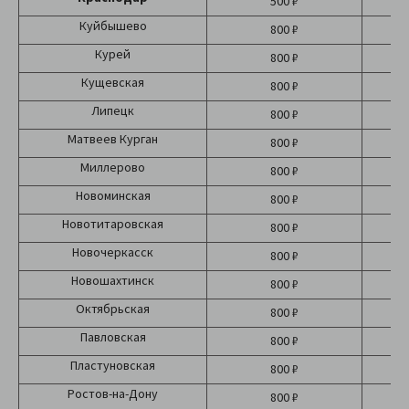
500 ₽
Б
Куйбышево
800 ₽
Курей
800 ₽
Кущевская
800 ₽
Липецк
800 ₽
Матвеев Курган
800 ₽
Миллерово
800 ₽
Новоминская
800 ₽
Новотитаровская
800 ₽
Новочеркасск
800 ₽
Новошахтинск
800 ₽
Октябрьская
800 ₽
Павловская
800 ₽
Пластуновская
800 ₽
Ростов-на-Дону
800 ₽