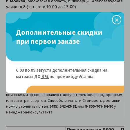
г. Москва
, Московская область, г. Люберцы, Хлебозаводская
улица, д.8 ( пн - пт с 10-00 до 17-00)
г. Санкт-Петербург
, Колпинский район, пос. Сапёрный,
Петрозаводское шоссе, д.61
Дополнительные скидки
г. Краснодар
, Звездный пер, д. 35А
при первом заказе
из других городов России
- уточняйте у оператора
Доставка по России
С 03 по 09 августа дополнительная скидка на
матрасы Д
О
4 %
по промокоду Vitamiа.
Ниже, в таблице приведены города и стоимость доставки до
покупателя проживающего в данных городах. Если Вы не нашли
свой город, то мы осуществим доставку транспортными
компаниями по согласованию с покупателем железнодорожным
или автотранспортом. Способы оплаты и Стоимость доставки
можно уточнить по тел.
(495) 542-63-81
или
8-800-707-64-80
у
менеджера-консультанта.
При заказе до 6500
При