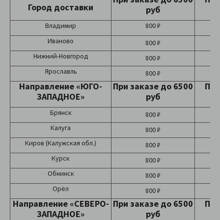
Город доставки
руб
Владимир
800 ₽
Иваново
800 ₽
Нижний-Новгород
800 ₽
Ярославль
800 ₽
Направление «ЮГО-
При заказе до 6500
При
ЗАПАДНОЕ»
руб
Брянск
800 ₽
Калуга
800 ₽
Киров (Калужская обл.)
800 ₽
Курск
800 ₽
Обнинск
800 ₽
Орёл
800 ₽
Направление «СЕВЕРО-
При заказе до 6500
При
ЗАПАДНОЕ»
руб