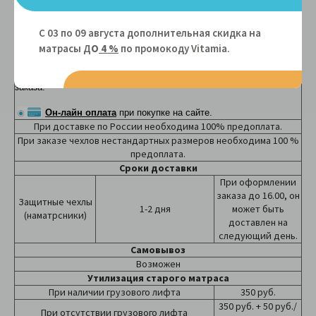
передает Вам чек и накладную с гарантийными
обязательствами. Наличие у Вас суммы без сдачи значительно
С 03 по 09 августа дополнительная скидка на
сократит время передачи товара.
матрасы Д
О
4 %
по промокоду Vitamiа.
Безналичный расчет
. Счет будет отправлен Вам в
электронном виде после уточнения с менеджером деталей
заказа.
Он-лайн оплата
при покупке на сайте.
При доставке по России необходима 100% предоплата.
При заказе чехлов нестандартных размеров необходима 100 %
предоплата.
Сроки доставки
При оформлении
заказа до 16.00, он
Защитные чехлы
1-2 дня
может быть
(наматрсники)
доставлен на
следующий день.
Самовывоз
Возможен
Утилизация старого матраса
При наличии грузового лифта
350 руб.
350 руб. + 50 руб./
При отсутствии грузового лифта