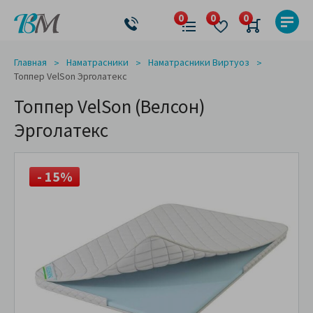
Главная
Наматрасники
Наматрасники Виртуоз
Топпер VelSon Эрголатекс
Топпер VelSon (Велсон)
Эрголатекс
- 15%