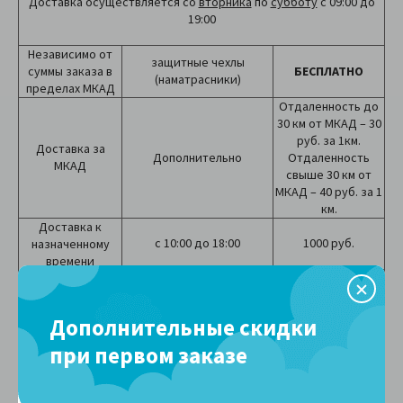
Доставка осуществляется со
вторника
по
субботу
с 09:00 до
19:00
Независимо от
защитные чехлы
суммы заказа в
БЕСПЛАТНО
(наматрасники)
пределах МКАД
Отдаленность до
30 км от МКАД – 30
руб. за 1км.
Доставка за
Дополнительно
Отдаленность
МКАД
свыше 30 км от
МКАД – 40 руб. за 1
км.
Доставка к
с 10:00 до 18:00
1000 руб.
назначенному
времени
(опоздание
максимум на 1
с 18:00 до 21:00
1500 руб.
час)
Дополнительные скидки
Чехол при наличии лифта
БЕСПЛАТНО
Подъем
Чехол при отсутствии
при первом заказе
50 руб./этаж
лифта
Способы оплаты
Наличными
– после доставки товара. Экспедитор