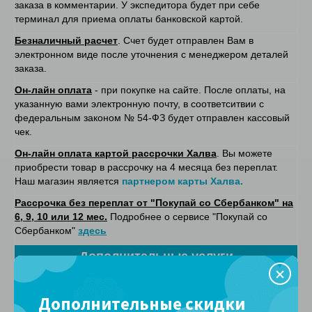
заказа в комментарии. У экспедитора будет при себе
терминал для приема оплаты банковской картой.
Безналичный расчет
. Счет будет отправлен Вам в
электронном виде после уточнения с менеджером деталей
заказа.
Он-лайн оплата
- при покупке на сайте. После оплаты, на
указанную вами электронную почту, в соответситвии с
федеральным законом № 54-ФЗ будет отправлен кассовый
чек.
Он-лайн оплата картой рассрочки Халва
. Вы можете
приобрести товар в рассрочку на 4 месяца без переплат.
Наш магазин является
партнером карты Халва.
Рассрочка без переплат от "Покупай со Сбербанком" на
6, 9, 10 или 12 мес.
Подробнее о сервисе "Покупай со
Сбербанком"
здесь
Дополнительные услуги
Утилизация старого матраса (для Москвы
1400 руб. за 1
и Московской области)
матрас
Дополнительные скидки
Утилизация старого матраса (для Санкт-
1000 руб. за 1