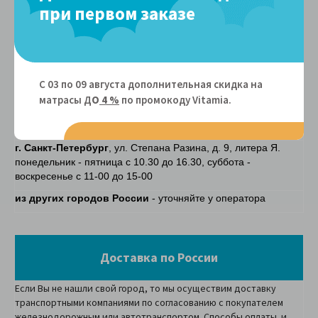
при первом заказе
Петербурга)
матрас
Утилизация старого матраса (для
800 руб. за 1
остальных регионов)
матрас
Самовывоз
С 03 по 09 августа дополнительная скидка на
г. Москва
(только для юридических лиц)
, ул.
матрасы Д
О
4 %
по промокоду Vitamiа.
Салтыковская, д.26, корпус 1, Новокосинский Складской
Терминал. понедельник - воскресенье с 10.00 до 16.00
г. Санкт-Петербург
, ул. Степана Разина, д. 9, литера Я.
понедельник - пятница с 10.30 до 16.30, суббота -
воскресенье с 11-00 до 15-00
из других городов России
- уточняйте у оператора
Доставка по России
Если Вы не нашли свой город, то мы осуществим доставку
транспортными компаниями по согласованию с покупателем
железнодорожным или автотранспортом. Способы оплаты и