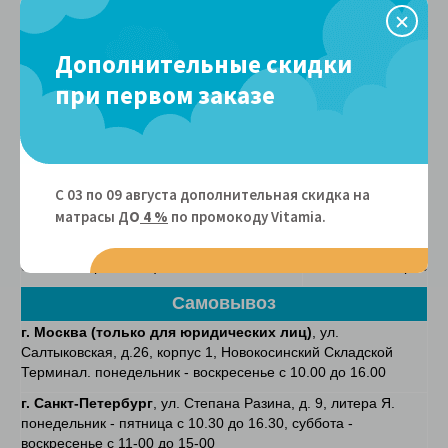
приобрести товар в рассрочку на 4 месяца без переплат.
Наш магазин является
партнером карты Халва.
Дополнительные скидки
Рассрочка без переплат от Сбербанка.
Подробнее о
сервисе "Покупай со Сбербанком"
здесь.
при первом заказе
Дополнительные услуги
Утилизация старого матраса (для Москвы
1400 руб. за 1
и Московской области)
матрас
С 03 по 09 августа дополнительная скидка на
Утилизация старого матраса (для Санкт-
1000 руб. за 1
Петербурга)
матрас
матрасы Д
О
4 %
по промокоду Vitamiа.
Утилизация старого матраса (для
800 руб. за 1
остальных регионов)
матрас
Самовывоз
г. Москва
(только для юридических лиц)
, ул.
Салтыковская, д.26, корпус 1, Новокосинский Складской
Терминал. понедельник - воскресенье с 10.00 до 16.00
г. Санкт-Петербург
, ул. Степана Разина, д. 9, литера Я.
понедельник - пятница с 10.30 до 16.30, суббота -
воскресенье с 11-00 до 15-00