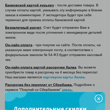
Банковской картой курьеру
- после доставки товара. В
случае оплаты картой, указывать эту информацию в бланке
заказа в комментарии. У экспедитора будет при себе
терминал для приема оплаты банковской картой.
Безналичный расчет
. Счет будет отправлен Вам в
электронном виде после уточнения с менеджером деталей
заказа.
Он-лайн оплата
- при покупке на сайте. После оплаты, на
указанную вами электронную почту, в соответситвии с
федеральным законом № 54-ФЗ будет отправлен кассовый
чек.
Он-лайн оплата картой рассрочки Халва
. Вы можете
приобрести товар в рассрочку на 4 месяца без переплат.
Наш магазин является
партнером карты Халва.
Рассрочка без переплат от Сбербанка.
Подробнее о
сервисе "Покупай со Сбербанком"
здесь.
Дополнительные услуги
Утилизация старого матраса (для Москвы
1400 руб. за 1
Дополнительные скидки