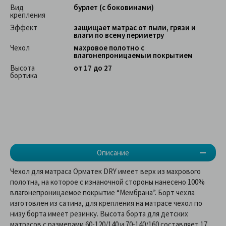
Вид
бурлет (с боковинами)
крепления
Эффект
защищает матрас от пыли, грязи и
влаги по всему периметру
Чехол
махровое полотно с
влагонепроницаемым покрытием
Высота
от 17 до 27
бортика
Описание
Чехол для матраса Орматек DRY имеет верх из махрового
полотна, на которое с изнаночной стороны нанесено 100%
влагонепроницаемое покрытие “Мембрана”. Борт чехла
изготовлен из сатина, для крепления на матрасе чехол по
низу борта имеет резинку. Высота борта для детских
матрасов с размерами 60-120/140 и 70-140/160 составляет 17