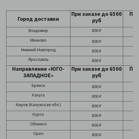
При заказе до 6500
При
Город доставки
руб
Владимир
800 ₽
Иваново
800 ₽
Нижний-Новгород
800 ₽
Ярославль
800 ₽
Направление «ЮГО-
При заказе до 6500
При
ЗАПАДНОЕ»
руб
Брянск
800 ₽
Калуга
800 ₽
Киров (Калужская обл.)
800 ₽
Курск
800 ₽
Обнинск
800 ₽
Орёл
800 ₽