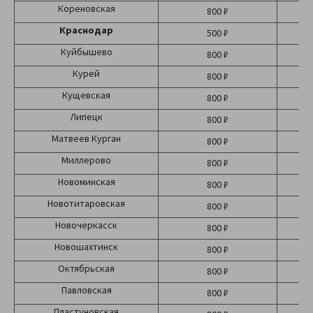
Кореновская
800 ₽
Краснодар
500 ₽
Б
Куйбышево
800 ₽
Курей
800 ₽
Кущевская
800 ₽
Липецк
800 ₽
Матвеев Курган
800 ₽
Миллерово
800 ₽
Новоминская
800 ₽
Новотитаровская
800 ₽
Новочеркасск
800 ₽
Новошахтинск
800 ₽
Октябрьская
800 ₽
Павловская
800 ₽
Пластуновская