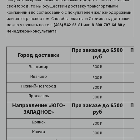
свой город, то мы осуществим доставку транспортными
компаниями по согласованию с покупателем железнодорожным
или автотранспортом. Способы оплаты и Стоимость доставки
можно уточнить по тел.
(495) 542-63-81
или
8-800-707-64-80
у
менеджера-консультанта.
При заказе до 6500
При
Город доставки
руб
Владимир
800 ₽
Иваново
800 ₽
Нижний-Новгород
800 ₽
Ярославль
800 ₽
Направление «ЮГО-
При заказе до 6500
При
ЗАПАДНОЕ»
руб
Брянск
800 ₽
Калуга
800 ₽