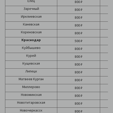
Елец
800 ₽
Заречный
800 ₽
Ирклиевская
800 ₽
Каневская
800 ₽
Кореновская
800 ₽
Краснодар
500 ₽
Б
Куйбышево
800 ₽
Курей
800 ₽
Кущевская
800 ₽
Липецк
800 ₽
Матвеев Курган
800 ₽
Миллерово
800 ₽
Новоминская
800 ₽
Новотитаровская
800 ₽
Новочеркасск
800 ₽