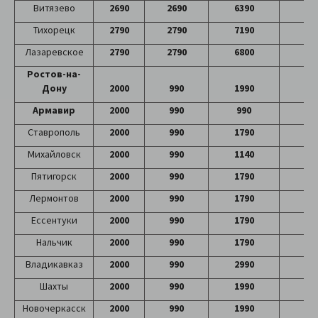
Витязево
2690
2690
6390
54
Тихорецк
2790
2790
7190
75
Лазаревское
2790
2790
6800
66
Ростов-на-
Дону
2000
990
1990
42
Армавир
2000
990
990
16
Ставрополь
2000
990
1790
47
Михайловск
2000
990
1140
54
Пятигорск
2000
990
1790
45
Лермонтов
2000
990
1790
50
Ессентуки
2000
990
1790
61
Нальчик
2000
990
1790
49
Владикавказ
2000
990
2990
63
Шахты
2000
990
1990
63
Новочеркасск
2000
990
1990
56