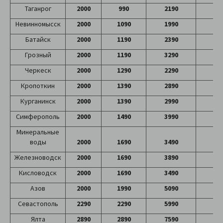
Таганрог
2000
990
2190
65
Невинномысск
2000
1090
1990
42
Батайск
2000
1190
2390
55
Грозный
2000
1190
3290
69
Черкеск
2000
1290
2290
64
Кропоткин
2000
1390
2890
45
Курганинск
2000
1390
2990
26
Симферополь
2000
1490
3990
89
Минеральные
воды
2000
1690
3490
47
Железноводск
2000
1690
3890
52
Кисловодск
2000
1690
3490
62
Азов
2000
1990
5090
80
Севастополь
2290
2290
5990
89
Ялта
2890
2890
7590
99