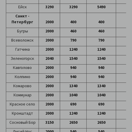
Ейск
3290
3290
5490
57
Санкт -
Петербург
2000
400
400
40
Бугры
2000
460
460
46
Всеволожск
2000
790
790
79
Гатчина
2000
1240
1240
12
Зеленогорск
2040
1540
1540
15
Кавголово
2000
940
940
94
Колпино
2000
940
940
94
Комарово
2000
1340
1340
13
Коммунар
2000
1040
1040
10
Красное село
2000
690
690
69
Кронштадт
2000
1240
1240
12
Сосновый Бор
3150
2650
2650
26
Лисий Нос
2000
540
540
54