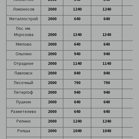
Ломоносов
2000
1240
1240
12
Металлострой
2000
640
640
64
Пос. им.
Морозова
2000
1340
1340
13
Мяглово
2000
640
640
64
Ольгино
2000
940
940
94
Отрадное
2000
1140
1140
11
Павловск
2000
840
840
84
Песочный
2000
790
790
79
Петергоф
2000
940
940
94
Пушкин
2000
640
640
64
Разметелево
2000
640
640
64
Репино
2000
1240
1240
12
Ропша
2000
1040
1040
10