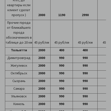
КПП, до
квартиры если
клиент сделат
пропуск )
2000
1190
2990
57
Прочие города
от ближайшего
города
обозначенного в
таблице до 20 км
45 руб/км
45 руб/км
45 руб/км
45 ру
Тольятти
2000
400
400
40
Димитровград
2000
990
990
99
Жигулевск
2000
990
990
99
Октябрьск
2000
990
990
99
Сызрань
2000
990
990
99
Самара
2000
990
990
99
Ульяновск
2000
990
990
99
Кинель
2000
990
990
99