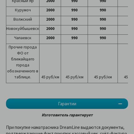
Красный Яр
2000
990
990
99
Курумоч
2000
990
990
99
Волжский
2000
990
990
99
Новокуйбышевск
2000
990
990
99
Чапаевск
2000
990
990
99
Прочие города
ФО от
ближайщего
города
обозначенного в
таблице.
45 руб/км
45 руб/км
45 руб/км
45 ру
Гарантии
Изготовитель гарантирует
При покупке наматрасника DreamLine выдаются документы,
подтверждающие факт покупки: кассовый чек, счёт-фактура,