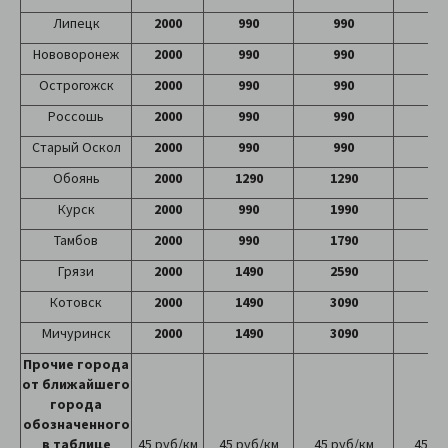
Липецк
2000
990
990
99
Нововоронеж
2000
990
990
99
Острогожск
2000
990
990
99
Россошь
2000
990
990
99
Старый Оскол
2000
990
990
99
Обоянь
2000
1290
1290
12
Курск
2000
990
1990
19
Тамбов
2000
990
1790
38
Грязи
2000
1490
2590
25
Котовск
2000
1490
3090
52
Мичуринск
2000
1490
3090
54
Прочие города
от ближайшего
города
обозначенного
в таблице
45 руб/км
45 руб/км
45 руб/км
45 ру