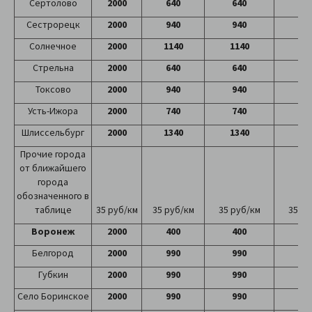
Сертолово
2000
640
640
64
Сестрорецк
2000
940
940
94
Солнечное
2000
1140
1140
11
Стрельна
2000
640
640
64
Токсово
2000
940
940
94
Усть-Ижора
2000
740
740
74
Шлиссельбург
2000
1340
1340
13
Прочие города
от ближайшего
города
обозначенного в
таблице
35 руб/км
35 руб/км
35 руб/км
35 ру
Воронеж
2000
400
400
40
Белгород
2000
990
990
99
Губкин
2000
990
990
99
Село Боринское
2000
990
990
99