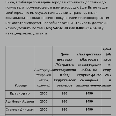
Ниже, в таблице приведены города и стоимость доставки до
покупателя проживающего в данных городах. Если Вы не нашли
свой город, то мы осуществим доставку транспортными
компаниями по согласованию с покупателем железнодорожным
или автотранспортом. Способы оплаты и Стоимость доставки
можно уточнить по тел.
(495) 542-63-81
или
8-800-707-64-80
у
менеджера-консультанта.
Цена до
Цена
Цена доставки
(Матр
доставки
(Матрасы с
аксесс
(Матрасы с
аксессуарами
и бе
Аксессуары
аксессуарами
и без)
Не
скрутка
(подушки,
и без)
скрутка до 165
см до 
чехлы,
Скрутка всех
см
ширина
шир
Города
одеяла).
размеров
включительно.
включит
Краснодар
2000
990
1490
17
Аул Новая Адыгея
2000
990
1490
18
Станица Динская
2000
990
1490
19