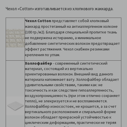
Чехол «Cotton» изготавливается из хлопкового жаккарда.
Чехол Cotton
представляет собой хлопковый
жаккард простеганный на антиаллергенном холконе
(100 гр./м2). Благодаря специальной пропитке ткань
не подвержена истиранию, а минимальное
добавление синтетических волокон предотвращает
эффект растяжения. Чехол снабжен резинками
крепления по углам.
Холлофайбер
- современный синтетический
материал, состоящий из вертикально
ориентированных волокон. Внешний вид данного
материала напоминает вату. Холлофайбер обладает
удивительными свойствами, такими как: не
токсичность и как следствие гипоаллергенность,
воздухопроницаемость (при этом отлично сохраняет
тепло), не элекризуется и не воспламеняется.
Холлофайбер износостоек, не крошится, а за счет
вертикального расположения и спиральной форме
волокон обладает прекрасной устойчивостью к
циклическим деформациям, практически не теряя