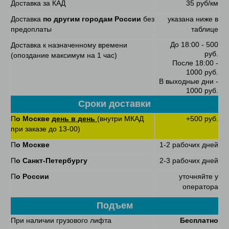
Доставка за КАД
35 руб/км
Доставка
по другим городам России
без
указана ниже в
предоплаты
таблице
До 18:00 - 500
Доставка к назначенному времени
руб.
(опоздание максимум на 1 час)
После 18:00 -
1000 руб.
В выходные дни -
1000 руб.
Сроки доставки
П
о Москве
день в день
(внутри МКАД
+500 руб.
при заказе до 13-00)
П
о Москве
1-2 рабочих дней
П
о Санкт-Петербургу
2-3 рабочих дней
П
о России
уточняйте у
оператора
Подъем
При наличии грузового лифта
Бесплатно