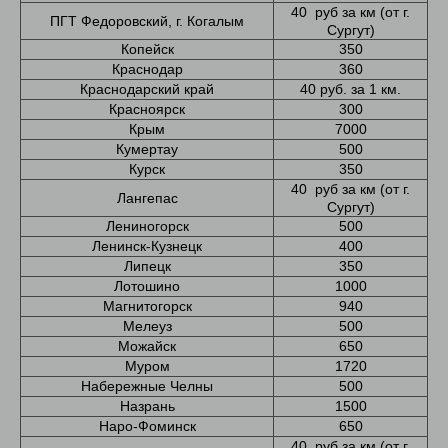
40 руб за км (от г.
ПГТ Федоровский, г. Когалым
Сургут)
Копейск
350
Краснодар
360
Краснодарский край
40 руб. за 1 км.
Красноярск
300
Крым
7000
Кумертау
500
Курск
350
40 руб за км (от г.
Лангепас
Сургут)
Лениногорск
500
Ленинск-Кузнецк
400
Липецк
350
Лотошино
1000
Магнитогорск
940
Мелеуз
500
Можайск
650
Муром
1720
Набережные Челны
500
Назрань
1500
Наро-Фоминск
650
40 руб за км (от г.