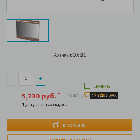
Артикул: 106211
Сравнить
*
5,230 руб.
В избранное
4 х
1,307 руб.
10,460 руб.
*Цена указана со скидкой
В КОРЗИНУ