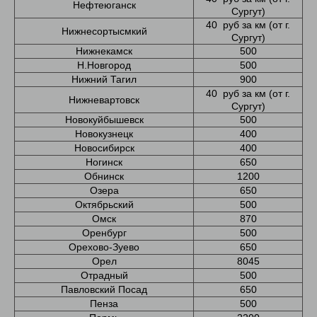
Нефтеюганск
Сургут)
40 руб за км (от г.
Нижнесортысмкий
Сургут)
Нижнекамск
500
Н.Новгород
500
Нижний Тагил
900
40 руб за км (от г.
Нижневартовск
Сургут)
Новокуйбышевск
500
Новокузнецк
400
Новосибирск
400
Ногинск
650
Обнинск
1200
Озера
650
Октябрьский
500
Омск
870
Оренбург
500
Орехово-Зуево
650
Орел
8045
Отрадный
500
Павловский Посад
650
Пенза
500