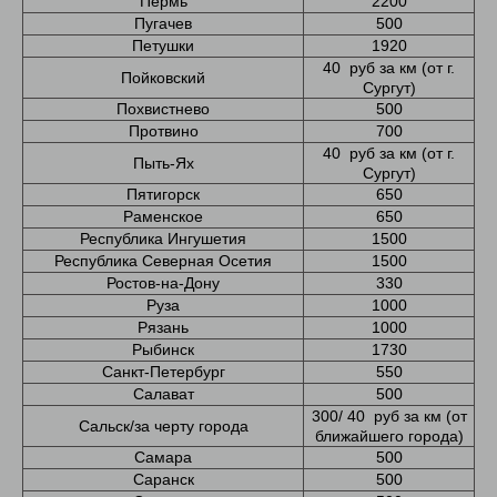
Пермь
2200
Пугачев
500
Петушки
1920
40 руб за км (от г.
Пойковский
Сургут)
Похвистнево
500
Протвино
700
40 руб за км (от г.
Пыть-Ях
Сургут)
Пятигорск
650
Раменское
650
Республика Ингушетия
1500
Республика Северная Осетия
1500
Ростов-на-Дону
330
Руза
1000
Рязань
1000
Рыбинск
1730
Санкт-Петербург
550
Салават
500
300/ 40 руб за км (от
Сальск/за черту города
ближайшего города)
Самара
500
Саранск
500