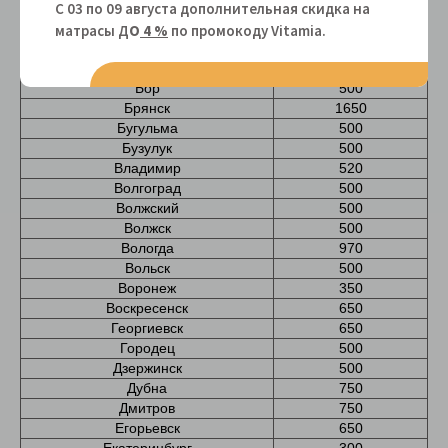
С 03 по 09 августа дополнительная скидка на
Белгород
350
Белебей
500
матрасы Д
О
4 %
по промокоду Vitamiа.
Белорецк
3900
Волоколамск
1000
Бор
500
Брянск
1650
Бугульма
500
Бузулук
500
Владимир
520
Волгоград
500
Волжский
500
Волжск
500
Вологда
970
Вольск
500
Воронеж
350
Воскресенск
650
Георгиевск
650
Городец
500
Дзержинск
500
Дубна
750
Дмитров
750
Егорьевск
650
Екатеринбург
300