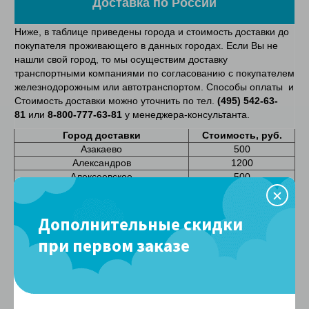
Доставка по России
Ниже, в таблице приведены города и стоимость доставки до
покупателя проживающего в данных городах. Если Вы не
нашли свой город, то мы осуществим доставку
транспортными компаниями по согласованию с покупателем
железнодорожным или автотранспортом. Способы оплаты и
Стоимость доставки можно уточнить по тел.
(495) 542-63-
81
или
8-800-777-63-81
у менеджера-консультанта.
Город доставки
Стоимость, руб.
Азакаево
500
Александров
1200
Алексеевское
500
Альметьевск
500
Анджеро-Судженск
400
Арзамас
500
Дополнительные скидки
Архангельск
2450
при первом заказе
Астрахань
500
Балахна
500
Барнаул
400
Безенчук
500
Балаково
500