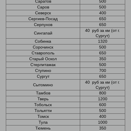
Саратов
500
Саров
500
Северск
400
Сергиев-Посад
650
Серпухов
650
40 руб за км (от г.
Сингапай
Сургут)
Собинка
1320
Сорочинск
500
Ставрополь
650
Старый Оскол
350
Стерлитамак
500
Ступино
700
Сургут
650
40 руб за км (от г.
Сытомино
Сургут)
Тамбов
800
Тверь
1200
Тобольск
600
Тольятти
500
Томск
400
Тула
1000
Тюмень
350