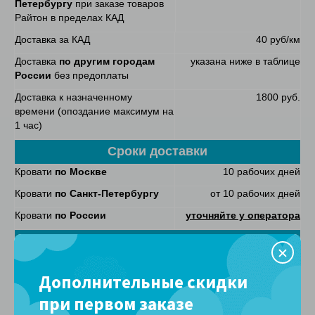
Петербургу
при заказе товаров
Райтон в пределах КАД
Доставка за КАД
40 руб/км
Доставка
по другим городам
указана ниже в таблице
России
без предоплаты
Доставка к назначенному
1800 руб.
времени (опоздание максимум на
1 час)
Сроки доставки
Кровати
по Москве
10 рабочих дней
Кровати
по Санкт-Петербургу
от 10 рабочих дней
Кровати
по России
уточняйте у оператора
Подъем
Кровати при наличии грузового
БЕСПЛАТНО
лифта
Дополнительные скидки
Кровати при отсутствии грузового
БЕСПЛАТНО
при первом заказе
лифта