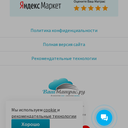
Политика конфиденциальности
Полная версия сайта
Рекомендательные технологии
© 2005-2026 «Ваш матрас»
Мы используем
cookie
и
14 лет на Яндекс.Маркете
рекомендательные технологии
Хорошо