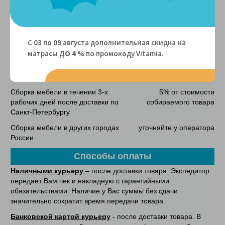
Сборка
Сборка мебели в день доставки
4990 руб. (за заказ)
по Москве и МО
С 03 по 09 августа дополнительная скидка на
матрасы Д
О
4 %
по промокоду Vitamiа.
Сборка мебели в течении 3-х
5% от стоимости
рабочих дней после доставки по
собираемого товара
Москве и МО
Сборка мебели в течении 3-х
5% от стоимости
рабочих дней после доставки по
собираемого товара
Санкт-Петербургу
Сборка мебели в других городах
уточняйте у оператора
России
Способы оплаты
Наличными курьеру
– после доставки товара. Экспедитор
передает Вам чек и накладную с гарантийными
обязательствами. Наличие у Вас суммы без сдачи
значительно сократит время передачи товара.
Банковской картой курьеру
- после доставки товара. В