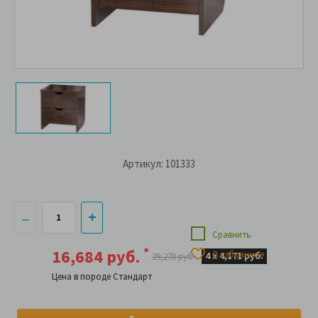
Артикул: 101333
Сравнить
*
16,684 руб.
В избранное
4 х
4,171 руб.
29,270 руб.
Цена в породе Стандарт