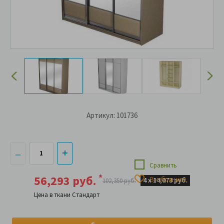
Артикул: 101736
Сравнить
*
56,293 руб.
В избранное
4 х
14,073 руб.
102,350 руб.
Цена в ткани Стандарт