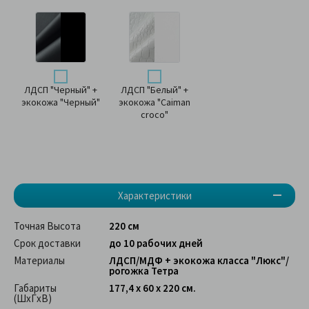
ЛДСП "Черный" +
ЛДСП "Белый" +
экокожа "Черный"
экокожа "Caiman
croco"
Характеристики
Точная Высота
220 см
Срок доставки
до 10 рабочих дней
Материалы
ЛДСП/МДФ + экокожа класса "Люкс"/
рогожка Тетра
Габариты
177,4 х 60 х 220 см.
(ШхГхВ)