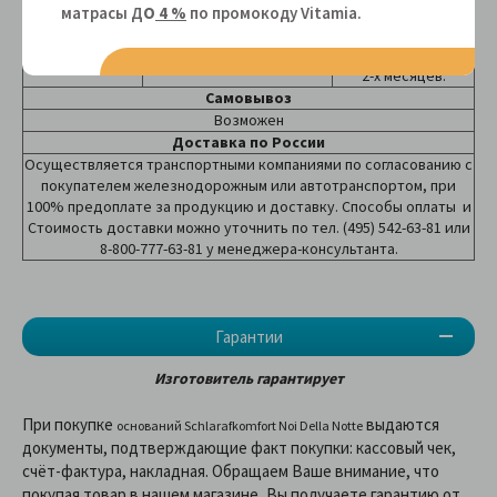
складе срок
матрасы Д
О
4 %
по промокоду Vitamiа.
1-2 дня (при наличии на
Основания
доставки
складе)
увеличивается до
2-х месяцев.
Самовывоз
Возможен
Доставка по России
Осуществляется транспортными компаниями по согласованию с
покупателем железнодорожным или автотранспортом, при
100% предоплате за продукцию и доставку. Способы оплаты и
Стоимость доставки можно уточнить по тел. (495) 542-63-81 или
8-800-777-63-81 у менеджера-консультанта.
Гарантии
Изготовитель гарантирует
При покупке
выдаются
оснований Schlarafkomfort Noi Della Notte
документы, подтверждающие факт покупки: кассовый чек,
счёт-фактура, накладная. Обращаем Ваше внимание, что
покупая товар в нашем магазине, Вы получаете гарантию от