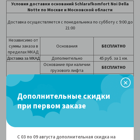
Условия доставки оснований
Schlarafkomfort
Noi Della
Notte
по Москве и Московской области
Доставка осуществляется с понедельника по субботу с 9:00 до
21:00
Независимо от
суммы заказа в
Основания
БЕСПЛАТНО
пределах МКАД
Дополнительно
45 руб. за 1 км.
Доставка за МКАД
Основание при наличии
БЕСПЛАТНО
грузового лифта
Подъем
Основание при
отсутствии грузового
150 руб. за этаж
лифта
Дополнительные скидки
Способы оплаты
Наличными – после доставки товара. Экспедитор передает Вам
при первом заказе
чек и накладную с гарантийными обязательствами. Наличие у
Вас суммы без сдачи значительно сократит время передачи
товара.
При доставке по России необходима 100% предоплата.
Сроки доставки
С 03 по 09 августа дополнительная скидка на
Если товара нет на