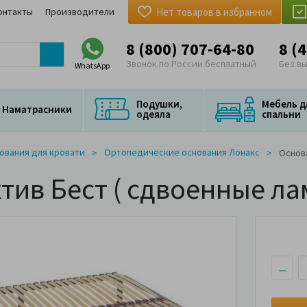
онтакты
Производители
Нет товаров в избранном
8 (800) 707-64-80
8 (
Звонок по России бесплатный
Без в
WhatsApp
Подушки,
Мебель д
Наматрасники
одеяла
спальни
ования для кровати
Ортопедические основания Лонакс
Основа
тив Бест ( сдвоенные ла