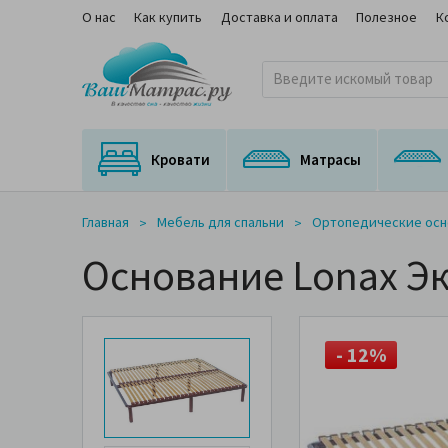
О нас
Как купить
Доставка и оплата
Полезное
К
Кровати
Матрасы
Кровати с подъемным механизмом
Кровати с выкатным спальным местом
Матрасы для трансформируемых оснований
Ортопедические матрасы с медицинским сертификатом
На независимом пружинном блоке
Главная
Мебель для спальни
Ортопедические осн
Основание Lonax Эк
- 12%