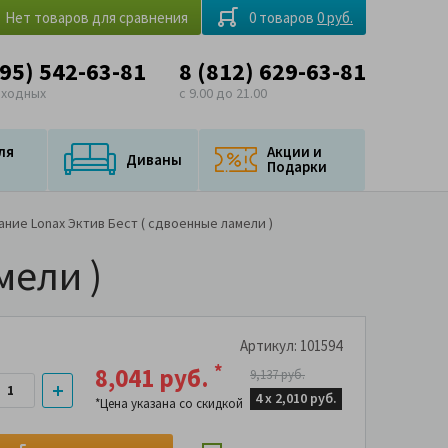
Нет товаров для сравнения
0 товаров
0 руб.
495) 542-63-81
8 (812) 629-63-81
ыходных
с 9.00 до 21.00
ля
Акции и
Диваны
Подарки
ние Lonax Эктив Бест ( сдвоенные ламели )
мели )
Артикул: 101594
*
8,041 руб.
9,137 руб.
4 х
2,010 руб.
*Цена указана со скидкой