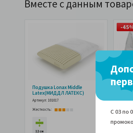
Вместе с данным това
-45
Допо
перв
Подушка Lonax Middle
Чехо
Latex(МИДДЛ ЛАТЕКС)
(ЛАЙ
Артикул: 101017
Артику
Жесткость:
С 03 по 
промоко
0,5 см
12 см