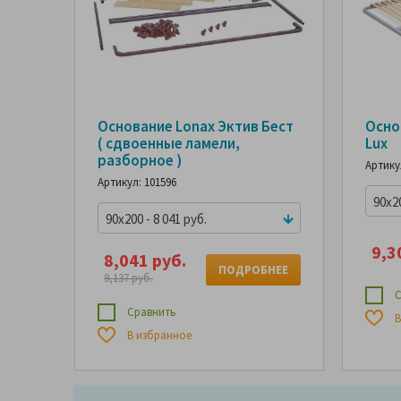
Основание Lonax Эктив Бест
Осно
( сдвоенные ламели,
Lux
разборное )
Артику
Артикул: 101596
90x20
90x200 - 8 041 руб.
9,3
8,041 руб.
ПОДРОБНЕЕ
9,137 руб.
С
Сравнить
В
В избранное