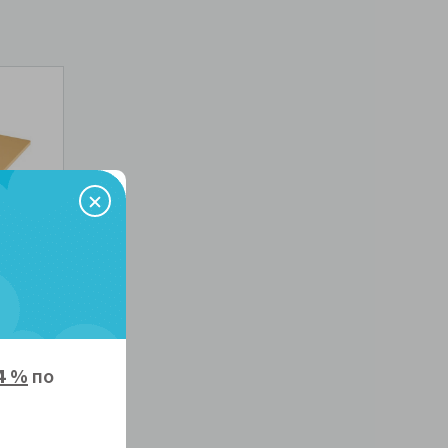
4 %
по