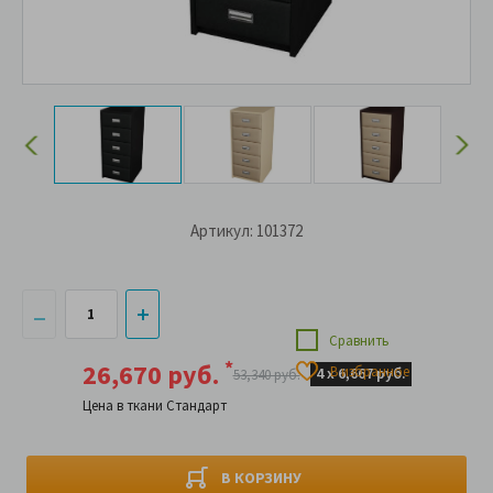
Артикул: 101372
Сравнить
*
26,670 руб.
В избранное
4 х
6,667 руб.
53,340 руб.
Цена в ткани Стандарт
В КОРЗИНУ