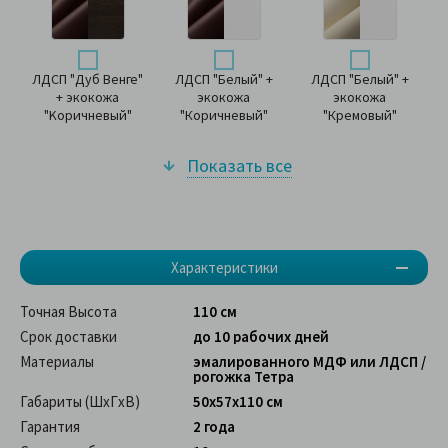
ЛДСП "Дуб Венге"
ЛДСП "Белый" +
ЛДСП "Белый" +
+ экокожа
экокожа
экокожа
"Kоричневый"
"Коричневый"
"Кремовый"
Показать все
Характеристики
Точная Высота
110 см
Срок доставки
до 10 рабочих дней
Материалы
эмалированного МДФ или ЛДСП /
рогожка Тетра
Габариты (ШхГхВ)
50x57x110 см
Гарантия
2 года