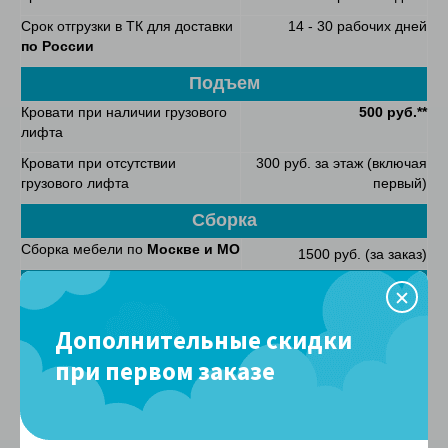
Срок отгрузки в ТК для доставки
14 - 30 рабочих дней
по России
Подъем
Кровати при наличии грузового
500 руб.**
лифта
Кровати при отсутствии
300 руб. за этаж (включая
грузового лифта
первый)
Сборка
Сборка мебели по
Москве и МО
1500 руб. (за заказ)
Способы оплаты
Наличными курьеру
(по Москве и Московской области) –
Дополнительные скидки
после доставки товара. Экспедитор передает Вам чек и
накладную с гарантийными обязательствами. Наличие у Вас
при первом заказе
суммы без сдачи значительно сократит время передачи
товара.
Безналичный расчет
. Счет будет отправлен Вам в
электронном виде после уточнения с менеджером деталей