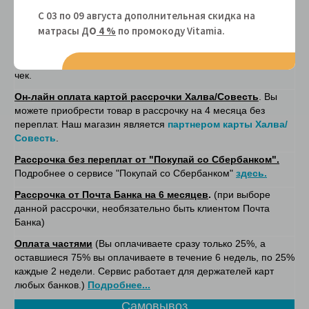
заказа.
С 03 по 09 августа дополнительная скидка на
матрасы Д
О
4 %
по промокоду Vitamiа.
Он-лайн оплата
- при покупке на сайте. После оплаты, на
указанную вами электронную почту, в соответситвии с
федеральным законом № 54-ФЗ будет отправлен кассовый
чек.
Он-лайн оплата картой рассрочки Халва/Совесть
. Вы
можете приобрести товар в рассрочку на 4 месяца без
переплат. Наш магазин является
партнером карты Халва/
Совесть
.
Рассрочка без переплат от "Покупай со Сбербанком".
Подробнее о сервисе "Покупай со Сбербанком"
здесь.
Рассрочка от Почта Банка на 6 месяцев
.
(при выборе
данной рассрочки, необязательно быть клиентом Почта
Банка)
Оплата частями
(Вы оплачиваете сразу только 25%, а
оставшиеся 75% вы оплачиваете в течение 6 недель, по 25%
каждые 2 недели. Сервис работает для держателей карт
любых банков.)
Подробнее...
Самовывоз