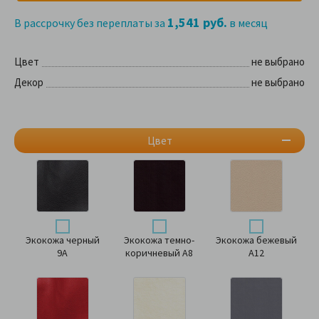
1,541 руб.
В рассрочку без переплаты за
в месяц
Цвет
не выбрано
Декор
не выбрано
Цвет
Экокожа черный
Экокожа темно-
Экокожа бежевый
9А
коричневый А8
А12