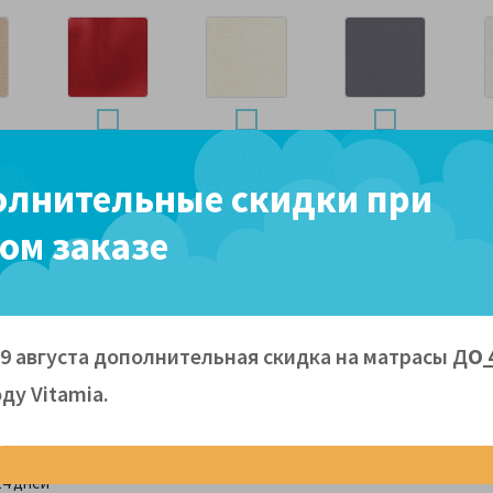
Экокожа
Экокожа
Экокожа серый
Эк
12
красный А16
молочный EL-3
К9
лнительные скидки при
ом заказе
Показать все
09 августа дополнительная скидка на матрасы Д
О
Доставка и оплата
Гарантии
ду Vitamiа.
 см
14 дней