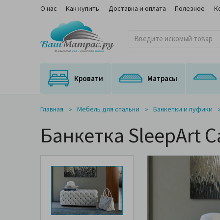
О нас
Как купить
Доставка и оплата
Полезное
К
Кровати
Матрасы
Кровати с подъемным механизмом
Кровати с выкатным спальным местом
Матрасы для трансформируемых оснований
Ортопедические матрасы с медицинским сертификатом
На независимом пружинном блоке
Главная
Мебель для спальни
Банкетки и пуфики
Банкетка SleepArt 