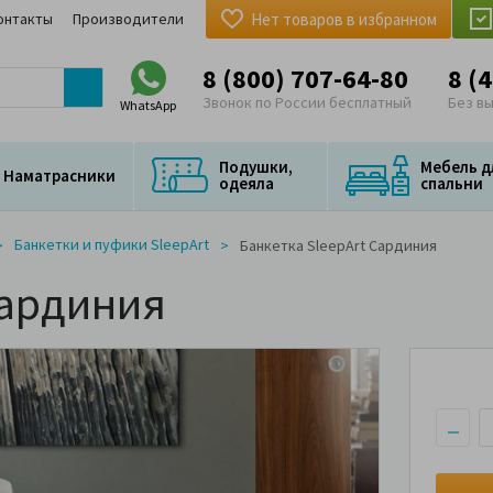
онтакты
Производители
Нет товаров в избранном
8 (800) 707-64-80
8 (
Звонок по России бесплатный
Без в
WhatsApp
Подушки,
Мебель д
Наматрасники
одеяла
спальни
Банкетки и пуфики SleepArt
Банкетка SleepArt Сардиния
Сардиния