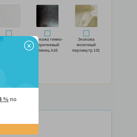
окожа белый
Экокожа темно-
Экокожа
Y-2
коричневый
молочный
глянец А26
перламутр 101
4 %
по