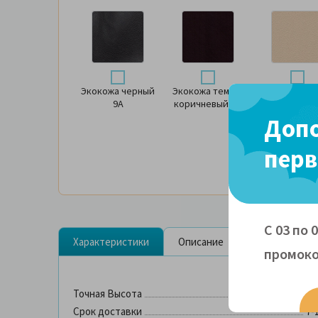
Экокожа черный
Экокожа темно-
Экокожа
9А
коричневый А8
бежевый А
Допо
перв
С 03 по 
Характеристики
Описание
Сертификаты
промоко
Точная Высота
45
Срок доставки
7-