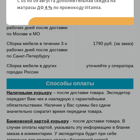
С 03 по 09 августа дополнительная скидка на
Сборка мебели в день доставки
4990 руб. (за заказ)
матрасы Д
О
4 %
по промокоду Vitamiа.
по Москве и МО
Сборка мебели в течении 3-х
1790 руб. (за заказ)
рабочих дней после доставки
по Москве и МО
Сборка мебели в течении 3-х
1790 руб. (за заказ)
рабочих дней после доставки
по Санкт-Петербургу
Сборка мебели в других
уточняйте у оператора
городах России
Способы оплаты
Наличными курьеру
– после доставки товара. Экспедитор
передает Вам чек и накладную с гарантийными
обязательствами. Наличие у Вас суммы без сдачи
значительно сократит время передачи товара.
Банковской картой курьеру
- после доставки товара. В
случае оплаты картой, указывать эту информацию в бланке
заказа в комментарии. У экспедитора будет при себе
терминал для приема оплаты банковской картой.