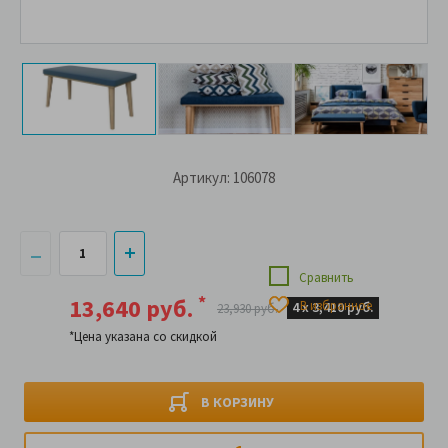
Артикул: 106078
Сравнить
*
13,640 руб.
В избранное
4 х
3,410 руб.
23,930 руб.
*Цена указана со скидкой
В КОРЗИНУ