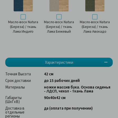
Масло-воск Natura
Масло-воск Natura
Масло-воск Natura
(Береза) / ткань
(Береза) / ткань
(Береза) / ткань
Лама Индиго
Лама Бежевый
Лама Авокадо
Характеристики
Точная Высота
42 см
Срок доставки
до 15 рабочих дней
Материалы
ножки массив бука. Основа сиденья
- ЛДСП, чехол - ткань Лама
Габариты
90х40х42 см
(ШхГхВ)
Доставка в
да (оплата при получении)
отдельные
регионы