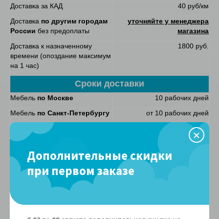
Доставка за КАД
40 руб/км
Доставка
по другим городам
уточняйте у менеджера
России
без предоплаты
магазина
Доставка к назначенному
1800 руб.
времени (опоздание максимум
на 1 час)
Сроки доставки
Мебель
по Москве
10 рабочих дней
Мебель
по Санкт-Петербургу
от 10 рабочих дней
Мебель
по России
уточняйте у оператора
Подъем
Дополнительные скидки
Мебель при наличии грузового
БЕСПЛАТНО
при первом заказе
лифта
Мебель при отсутствии
БЕСПЛАТНО
грузового лифта
Сборка