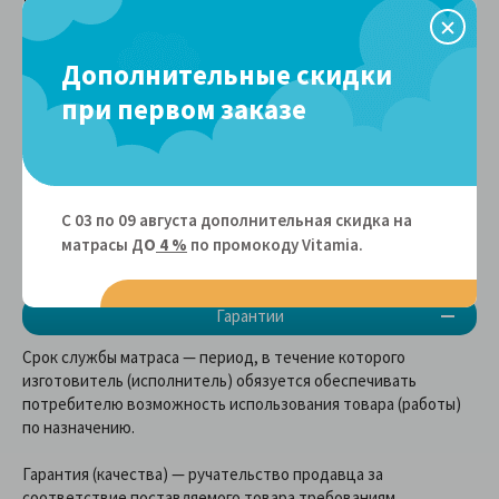
области)
Утилизация старого матраса
1500 руб. +200 руб./этаж
Дополнительные скидки
при отсутствии грузового лифта
(для Москвы и Московской
при первом заказе
области)
Самовывоз
г. Москва
, Московская область, Щелково, улица
Октябрьская, д 6
С 03 по 09 августа дополнительная скидка на
матрасы Д
О
4 %
по промокоду Vitamiа.
Гарантии
Срок службы матраса — период, в течение которого
изготовитель (исполнитель) обязуется обеспечивать
потребителю возможность использования товара (работы)
по назначению.
Гарантия (качества) — ручательство продавца за
соответствие поставляемого товара требованиям