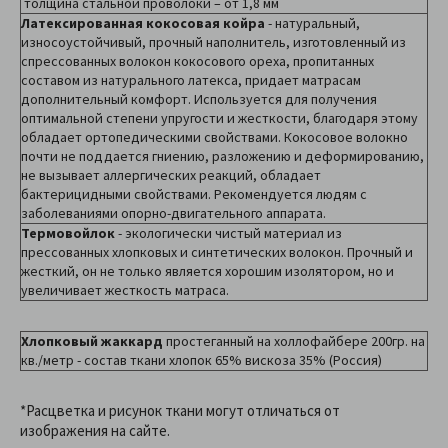
толщина стальной проволоки – от 1,8 мм
Латексированная кокосовая койра
- натуральный,
износоустойчивый, прочный наполнитель, изготовленный из
спрессованных волокон кокосового ореха, пропитанных
составом из натурального латекса, придает матрасам
дополнительный комфорт. Используется для получения
оптимальной степени упругости и жесткости, благодаря этому
обладает ортопедическими свойствами. Кокосовое волокно
почти не поддается гниению, разложению и деформированию,
не вызывает аллергических реакций, обладает
бактерицидными свойствами. Рекомендуется людям с
заболеваниями опорно-двигательного аппарата.
Термовойлок
- экологически чистый материал из
прессованных хлопковых и синтетических волокон. Прочный и
жесткий, он не только является хорошим изолятором, но и
увеличивает жесткость матраса.
Хлопковый жаккард
простеганный на холлофайбере 200гр. на
кв./метр - состав ткани хлопок 65% вискоза 35% (Россия)
*Расцветка и рисунок ткани могут отличаться от
изображения на сайте.