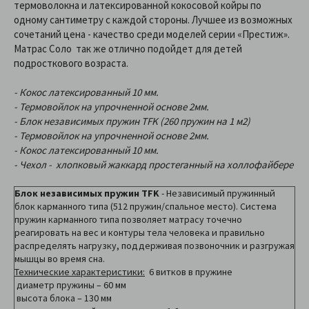
термоволокна и латексированной кокосовой койры по
одному сантиметру с каждой стороны. Лучшее из возможных
сочетаний цена - качество среди моделей серии «Престиж».
Матрас Соло так же отлично подойдет для детей
подросткового возраста.
- Кокос латексированный 10 мм.
- Термовойлок на упрочненной основе 2мм.
- Блок независимых пружин TFK (260 пружин на 1 м2)
- Термовойлок на упрочненной основе 2мм.
- Кокос латексированный 10 мм.
- Чехол - хлопковый жаккард простеганный на холлофайбере
Блок независимых пружин TFK
- Независимый пружинный
блок карманного типа (512 пружин/спальное место). Система
пружин карманного типа позволяет матрасу точечно
реагировать на вес и контуры тела человека и правильно
распределять нагрузку, поддерживая позвоночник и разгружая
мышцы во время сна.
Технические характеристики:
6 витков в пружине
диаметр пружины – 60 мм
высота блока – 130 мм