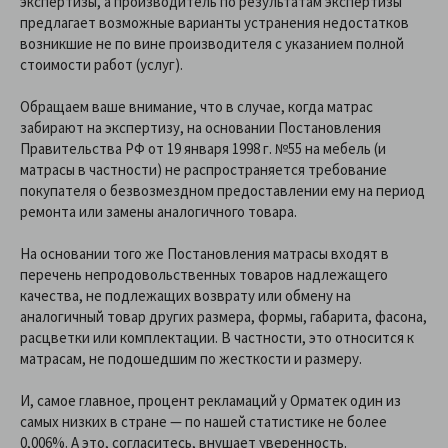
экспертизы, а производитель по результатам экспертизы
предлагает возможные варианты устранения недостатков
возникшие не по вине производителя с указанием полной
стоимости работ (услуг).
Обращаем ваше внимание, что в случае, когда матрас
забирают на экспертизу, на основании Постановления
Правительства РФ от 19 января 1998 г. №55 на мебель (и
матрасы в частности) не распространяется требование
покупателя о безвозмездном предоставлении ему на период
ремонта или замены аналогичного товара.
На основании того же Постановления матрасы входят в
перечень непродовольственных товаров надлежащего
качества, не подлежащих возврату или обмену на
аналогичный товар других размера, формы, габарита, фасона,
расцветки или комплектации. В частности, это относится к
матрасам, не подошедшим по жесткости и размеру.
И, самое главное, процент рекламаций у Орматек один из
самых низких в стране — по нашей статистике не более
0,006%. А это, согласитесь, внушает уверенность.