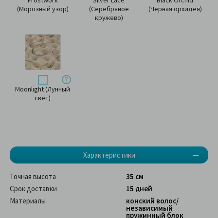
Frostwork
Silver Lace
Black Orchid
(Морозный узор)
(Серебряное
(Черная орхидея)
кружево)
Moonlight (Лунный
свет)
Характеристики
Точная высота
35 см
Срок доставки
15 дней
Материалы
конский волос/
независимый
пружинный блок