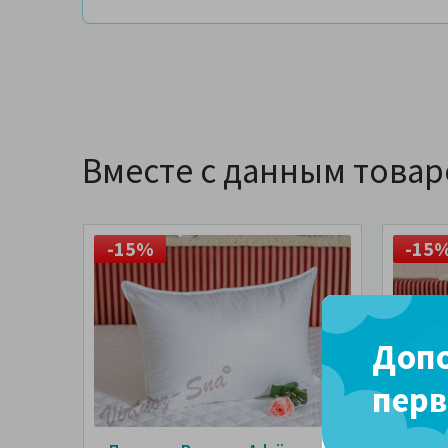
Вместе с данным това
-15%
-15
Допо
перв