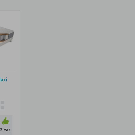
axi
3 года