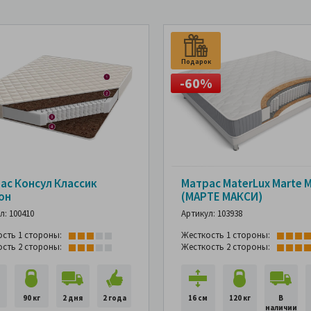
Подарок
-60%
ас Консул Классик
Матрас MaterLux Marte M
он
(МАРТЕ МАКСИ)
л: 100410
Артикул: 103938
ость 1 стороны:
Жесткость 1 стороны:
ость 2 стороны:
Жесткость 2 стороны:
90 кг
2 дня
2 года
16 см
120 кг
В
наличии