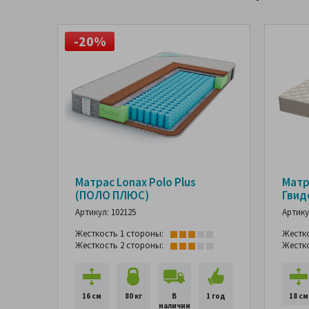
-20%
Матрас Lonax Polo Plus
Матр
(ПОЛО ПЛЮС)
Гвид
Артикул: 102125
Артику
Жесткость 1 стороны:
Жестк
Жесткость 2 стороны:
Жестк
16 см
80 кг
В
1 год
18 см
наличии