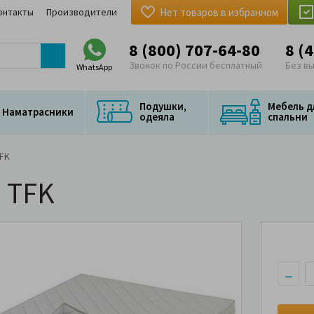
онтакты
Производители
Нет товаров в избранном
8 (800) 707-64-80
8 (
Звонок по России бесплатный
Без в
WhatsApp
Подушки,
Мебель д
Наматрасники
одеяла
спальни
TFK
o TFK