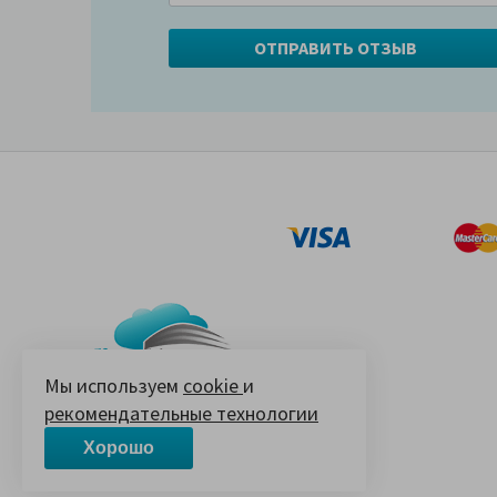
Мы используем
cookie
и
рекомендательные технологии
© 2005-2026 «Ваш матрас»
14 лет на Яндекс.Маркете
Хорошо