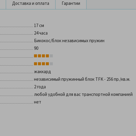
Доставка и оплата
Гарантии
17 см
24 часа
Бикокос/блок независимых пружин
90
жаккард
независимый пружинный блок TFK - 256 пр./кв.м.
2 года
любой удобной для вас транспортной компанией
нет