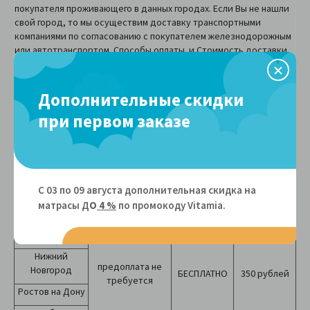
покупателя проживающего в данных городах. Если Вы не нашли
свой город, то мы осуществим доставку транспортными
компаниями по согласованию с покупателем железнодорожным
или автотранспортом. Способы оплаты и Стоимость доставки
можно уточнить по тел.
(495) 542-63-81
или
8-800-707-64-80
у
менеджера-консультанта.
Дополнительные скидки
Стоимость
Стоимость
Город
Необходимость
при заказе
при заказе
доставки
предоплаты
при первом заказе
матраса
матраса
Аскона
Аскона
стоимостью
стоимостью
более 6000
менее 6000
руб.
руб.
С 03 по 09 августа дополнительная скидка на
Новосибирск
матрасы Д
О
4 %
по промокоду Vitamiа.
Уфа
Краснодар
Нижний
предоплата не
Новгород
БЕСПЛАТНО
350 рублей
требуется
Ростов на Дону