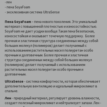
-лен
- пена SoyaFoam
- эксклюзивная система UltraSense
Пена SoyаFoam
– пена нового поколения. Это уникальный
материал с повышенной плотностью и износостойкостью.
SoyaFoam не дает усадки вообще.Такая пена безопасная,
износостойкая и оказывает точечную поддержку. Более
прочная и эластичная структура соединенных между собой
больших молекул (полимеров) делает получаемый с
использованием растительных масел полиуретан особо
прочным и долговечным. Более прочная и эластичная
структура соединенных между собой больших молекул
(полимеров) делает получаемый с использованием
растительных масел полиуретан особо прочным и
долговечным.
UltraSense
- система комфортности, которая обеспечивает
дополнительную вентиляцию и идеальный микроклимат в
спальне.
Лен
- природный материал, регулирует уровень влажности,
создает полезный микроклимат и нейтрализует запахи. Лен -