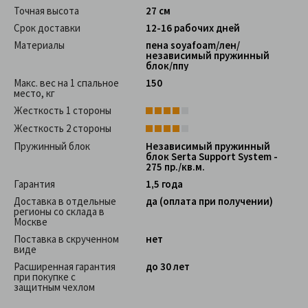
Точная высота
27 см
Срок доставки
12-16 рабочих дней
Материалы
пена soyafoam/лен/
независимый пружинный
блок/ппу
Макс. вес на 1 спальное
150
место, кг
Жесткость 1 стороны
Жесткость 2 стороны
Пружинный блок
Независимый пружинный
блок Serta Support System -
275 пр./кв.м.
Гарантия
1,5 года
Доставка в отдельные
да (оплата при получении)
регионы со склада в
Москве
Поставка в скрученном
нет
виде
Расширенная гарантия
до 30 лет
при покупке с
защитным чехлом