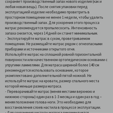
сохраняет производственный запах нового изделия (как и
любая новая вещь). После снятия упаковки перед
эксплуатацией изделие необходимо проветрить в
просторном помещении не менее 1 недели, чтобы удалить
производственный запах. Для ускорения этого процесса
матрас рекомендуется пропылесосить. Интенсивность
запаха снизится, через 14 дней он станет минимальным.
- Эксплуатируйте матрас в сухом, проветриваемом
помещении. Не размещайте матрас рядом с огнеопасными
приборами и источниками открытого огня.
Используйте матрас на сплошной ровной горизонтальной
поверхности или качественном ортопедическом основании с
упругими ламмелями. Для матраса шириной более 140 см
рекомендуется использовать основание, которое
укомплектовано дополнительной пятой ножкой. Не
используйте матрас на кровати, размер спального места
которой меньше размера матраса.
- Переворачивайте матрас (меняя местами верхнюю и
нижнюю стороны) один раз в 1-3 месяца и один раз в год –
меняя положение голова-ноги. Это необходимо для
восстановления слоев настила в процессе эксплуатации.
- Для сохранения чистоты матраса рекомендуется