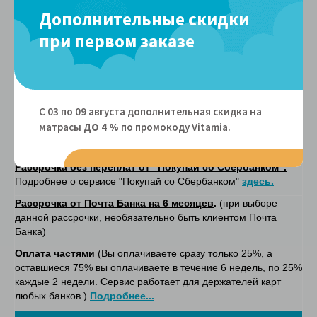
электронном виде после уточнения с менеджером деталей
Дополнительные скидки
заказа.
при первом заказе
Он-лайн оплата
- при покупке на сайте. После оплаты, на
указанную вами электронную почту, в соответситвии с
федеральным законом № 54-ФЗ будет отправлен кассовый
чек.
Он-лайн оплата картой рассрочки Халва/Совесть
. Вы
С 03 по 09 августа дополнительная скидка на
можете приобрести товар в рассрочку на 4 месяца без
матрасы Д
О
4 %
по промокоду Vitamiа.
переплат. Наш магазин является
партнером карты Халва/
Совесть.
Рассрочка без переплат от "Покупай со Сбербанком".
Подробнее о сервисе "Покупай со Сбербанком"
здесь.
Рассрочка от Почта Банка на 6 месяцев
.
(при выборе
данной рассрочки, необязательно быть клиентом Почта
Банка)
Оплата частями
(Вы оплачиваете сразу только 25%, а
оставшиеся 75% вы оплачиваете в течение 6 недель, по 25%
каждые 2 недели. Сервис работает для держателей карт
любых банков.)
Подробнее...