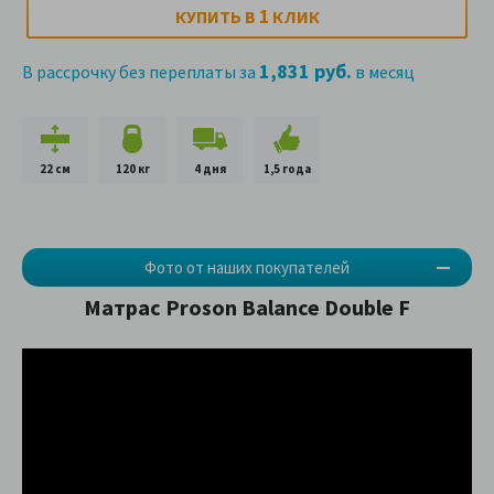
1
КУПИТЬ В
КЛИК
1,831 руб.
В рассрочку без переплаты за
в месяц
22 см
120 кг
4 дня
1,5 года
Фото от наших покупателей
Матрас Proson Balance Double F